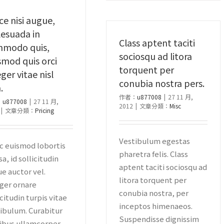
ce nisi augue,
esuada in
Class aptent taciti
modo quis,
sociosqu ad litora
smod quis orci
torquent per
ger vitae nisl
conubia nostra pers.
.
作者：
u877008
|
27 11 月,
：
u877008
|
27 11 月,
2012
|
文章分類：
Misc
|
文章分類：
Pricing
Vestibulum egestas
 euismod lobortis
pharetra felis. Class
a, id sollicitudin
aptent taciti sociosqu ad
e auctor vel.
litora torquent per
ger ornare
conubia nostra, per
icitudin turpis vitae
inceptos himenaeos.
ibulum. Curabitur
Suspendisse dignissim
ibus ullamcorper