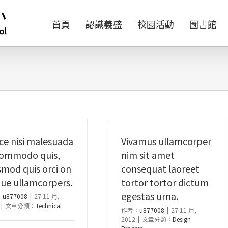
首頁
認識義盛
校園活動
圖書館
ce nisi malesuada
Vivamus ullamcorper
commodo quis,
nim sit amet
smod quis orci on
consequat laoreet
ue ullamcorpers.
tortor tortor dictum
egestas urna.
：
u877008
|
27 11 月,
|
文章分類：
Technical
作者：
u877008
|
27 11 月,
2012
|
文章分類：
Design