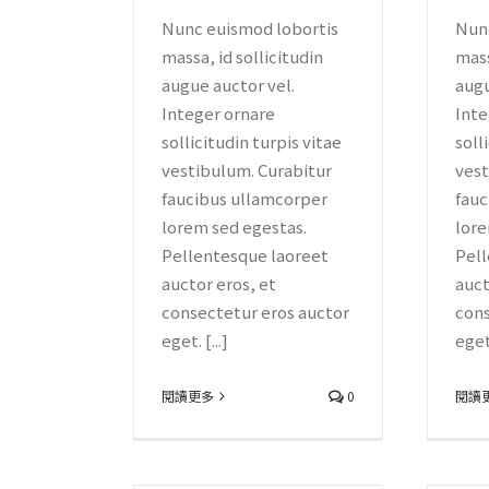
Nunc euismod lobortis
Nunc
massa, id sollicitudin
mass
augue auctor vel.
augu
Integer ornare
Inte
sollicitudin turpis vitae
soll
vestibulum. Curabitur
vest
faucibus ullamcorper
fauc
lorem sed egestas.
lore
Pellentesque laoreet
Pell
auctor eros, et
auct
consectetur eros auctor
cons
eget. [...]
eget.
閱讀更多
0
閱讀