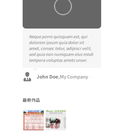
Neque porro quisquam est, qui
Aliquam erat volutpat. Quisque at
dolorem ipsum quia dolor sit
est id ligula facilisis laoreet eget
amet, consec tetur, adipisci velit,
pulvinar nibh. Suspendisse at
sed quia non numquam eius modi
ultrices dui. Curabitur ac felis arcu
tempora voluptas amets unser.
sadips ipsums fugiats nemis.
John Doe
Luke Beck
,
My Company
,
Theme Fusion
最新作品