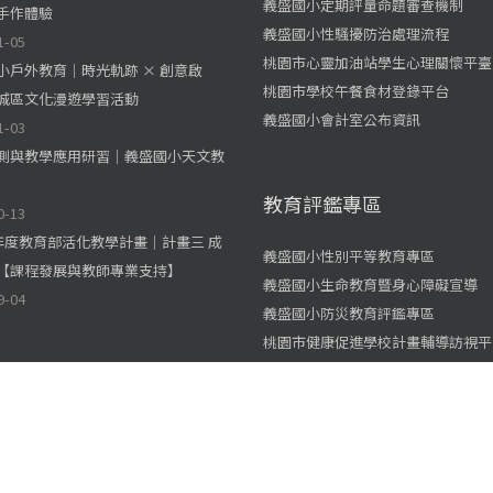
義盛國小定期評量命題審查機制
手作體驗
義盛國小性騷擾防治處理流程
1-05
桃園市心靈加油站學生心理關懷平臺
小戶外教育｜時光軌跡 × 創意啟
桃園市學校午餐食材登錄平台
城區文化漫遊學習活動
義盛國小會計室公布資訊
1-03
測與教學應用研習｜義盛國小天文教
教育評鑑專區
0-13
學年度教育部活化教學計畫｜計畫三 成
義盛國小性別平等教育專區
【課程發展與教師專業支持】
義盛國小生命教育暨身心障礙宣導
9-04
義盛國小防災教育評鑑專區
桃園市健康促進學校計畫輔導訪視平
義盛國小交通安全評鑑網
義盛國小永續發展與環境教育網