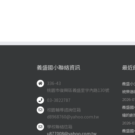
義盛國小聯絡資訊
最近
336-43
義盛小
桃園市復興區義盛里宇內路130號
統樂器
2026-0
03-3822787
義盛國
校園輔導諮詢信箱
繪的創
d8968760@yahoo.com.tw
2026-0
學校聯絡信箱
義盛國
u877008@yahoo.com.tw