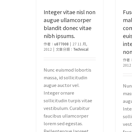
Integer vitae nisl non
Fus
augue ullamcorper
mal
blandit donec vitae
com
nibh ipsums.
eui
inte
作者：
u877008
|
27 11 月,
2012
|
文章分類：
Technical
non
作者
2012
Nunc euismod lobortis
massa, id sollicitudin
augue auctor vel.
Nunc
Integer ornare
mass
sollicitudin turpis vitae
augu
vestibulum. Curabitur
Inte
faucibus ullamcorper
soll
lorem sed egestas.
vest
Pellentesque laoreet
fauc