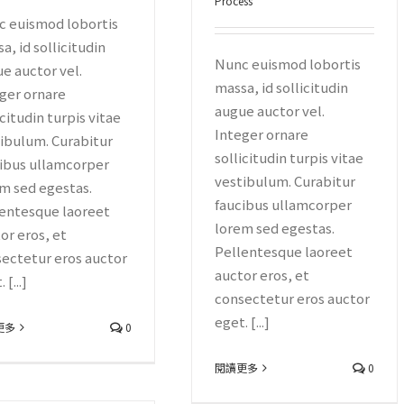
Process
 euismod lobortis
a, id sollicitudin
Nunc euismod lobortis
e auctor vel.
massa, id sollicitudin
ger ornare
augue auctor vel.
icitudin turpis vitae
Integer ornare
ibulum. Curabitur
sollicitudin turpis vitae
ibus ullamcorper
vestibulum. Curabitur
m sed egestas.
faucibus ullamcorper
entesque laoreet
lorem sed egestas.
or eros, et
Pellentesque laoreet
ectetur eros auctor
auctor eros, et
 [...]
consectetur eros auctor
eget. [...]
更多
0
閱讀更多
0