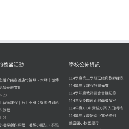
的義盛活動
學校公佈資訊
114學度第二學期班級與教師課表
主播介紹泰雅族竹管琴、木琴｜從傳
114學年度課程計畫備查
認識泰雅文化
114學年度教師晨會會議記錄
7-29
114年度夜間遠距教學會議室
小藝術課程｜石上泰雅：從素描到彩
114年度AI Di+實驗方案 入口網站
作旅程
114學年度義盛國小電子校刊
3-21
義盛國小校園銀行
小毛線創作課程｜毛線小魔法：泰雅