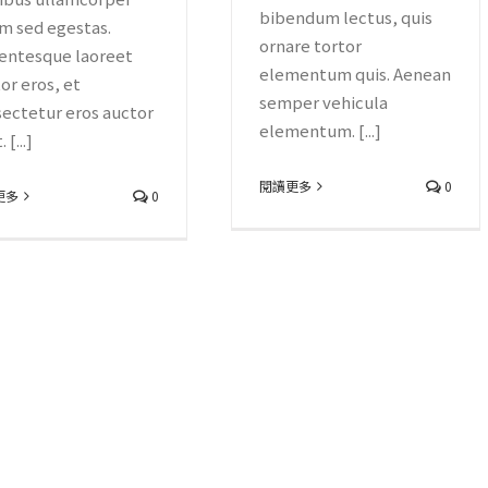
bibendum lectus, quis
m sed egestas.
ornare tortor
entesque laoreet
elementum quis. Aenean
or eros, et
semper vehicula
ectetur eros auctor
elementum. [...]
 [...]
閱讀更多
0
更多
0