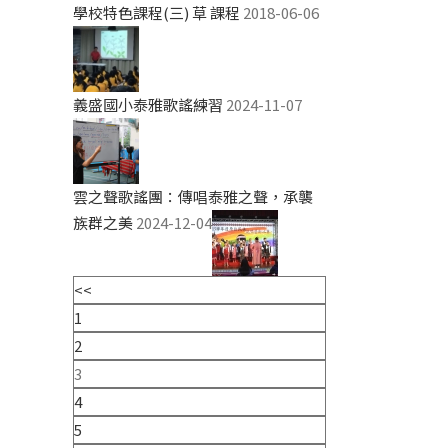
學校特色課程(三) 草 課程
2018-06-06
義盛國小泰雅歌謠練習
2024-11-07
雲之聲歌謠團：傳唱泰雅之聲，承襲
族群之美
2024-12-04
<<
1
2
3
4
5