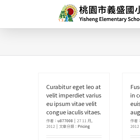
略
過
內
容
Curabitur eget leo at
Fus
velit imperdiet varius
in 
eu ipsum vitae velit
eui
congue iaculis vitaes.
aug
作者：
u877008
|
27 11 月,
作者
2012
|
文章分類：
Pricing
2012