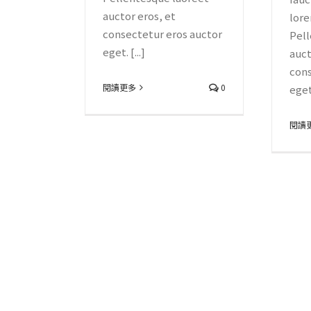
auctor eros, et
lore
consectetur eros auctor
Pell
eget. [...]
auct
cons
閱讀更多
0
eget.
閱讀