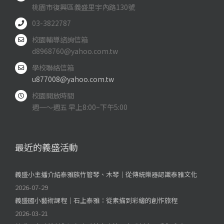
桃園市復興區義盛里宇內路130號
03-3822787
校園輔導諮詢信箱
d8968760@yahoo.com.tw
學校聯絡信箱
u877008@yahoo.com.tw
校園開放時間
週一～週五 早上8:00~下午5:00
最近的義盛活動
義盛小主播介紹泰雅族竹管琴、木琴｜從傳統樂器認識泰雅文化
2026-07-29
義盛國小藝術課程｜石上泰雅：從素描到彩繪的創作旅程
2026-03-21