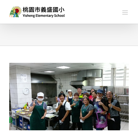
略
過
內
容
查
看
大
圖