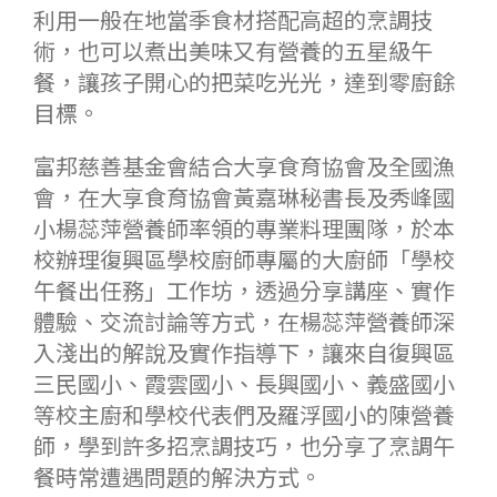
利用一般在地當季食材搭配高超的烹調技
術，也可以煮出美味又有營養的五星級午
餐，讓孩子開心的把菜吃光光，達到零廚餘
目標。
富邦慈善基金會結合大享食育協會及全國漁
會，在大享食育協會黃嘉琳秘書長及秀峰國
小楊蕊萍營養師率領的專業料理團隊，於本
校辦理復興區學校廚師專屬的大廚師「學校
午餐出任務」工作坊，透過分享講座、實作
體驗、交流討論等方式，在楊蕊萍營養師深
入淺出的解說及實作指導下，讓來自復興區
三民國小、霞雲國小、長興國小、義盛國小
等校主廚和學校代表們及羅浮國小的陳營養
師，學到許多招烹調技巧，也分享了烹調午
餐時常遭遇問題的解決方式。