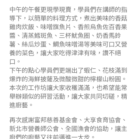
中午的午餐更現學現賣，學員們在講師的指
導下，以簡單的料理方式，煮出美味的香菇
雞肉炊飯、味噌旗魚片、香煎烏魚佐百香果
醬、清蒸鱈斑魚、三杯魷魚圈、奶香馬鈴
薯、絲瓜炒蛋、鯛魚味噌湯等美味可口又營
養的菜色，讓大家吃得津津有味，讚不絕
口。
下午的點心學員們更端出了蝦仁、花枝滿到
爆炸的海鮮披薩及微酸微甜的檸檬山粉圓。
本次的工作坊讓大家收穫滿滿，也希望能常
舉辦類似的研習活動，讓大家共同切磋，精
進廚藝。
再次感謝富邦慈善基金會、大享食育協會、
新北
市營養師公會、全國漁會的協助，讓主
廚們的廚藝又往前邁進一大步。