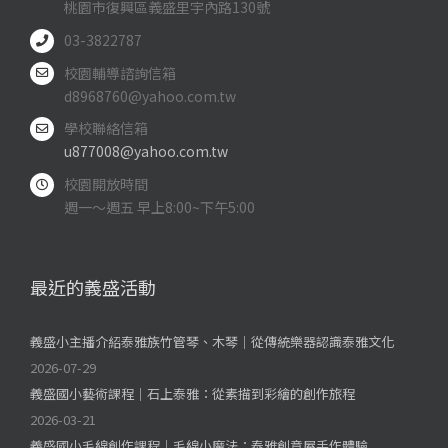
桃園市復興區義盛里宇內路130號
03-3822787
校園輔導諮詢信箱
d8968760@yahoo.com.tw
學校聯絡信箱
u877008@yahoo.com.tw
校園開放時間
週一～週五 早上8:00~下午5:00
最近的義盛活動
義盛小主播介紹泰雅族竹管琴、木琴｜從傳統樂器認識泰雅文化
2026-07-29
義盛國小藝術課程｜石上泰雅：從素描到彩繪的創作旅程
2026-03-21
義盛國小毛線創作課程｜毛線小魔法：泰雅創意屋手作體驗