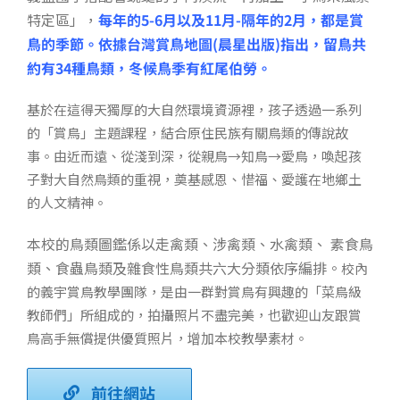
特定區」，
每年的5-6月以及11月-隔年的2月，都是賞
鳥的季節。依據台灣賞鳥地圖(晨星出版)指出，留鳥共
約有34種鳥類，冬候鳥季有紅尾伯勞。
基於在這得天獨厚的大自然環境資源裡，孩子透過一系列
的「賞鳥」主題課程，結合原住民族有關鳥類的傳說故
事。由近而遠、從淺到深，從親鳥→知鳥→愛鳥，喚起孩
子對大自然鳥類的重視，奠基感恩、惜福、愛護在地鄉土
的人文精神。
本校的鳥類圖鑑係以走禽類、涉禽類、水禽類、 素食鳥
類、食蟲鳥類及雜食性鳥類共六大分類依序編排。
校內
的義宇賞鳥教學團隊，是由一群對賞鳥有興趣的「菜鳥級
教師們」所組成的，拍攝照片不盡完美，也歡迎山友跟賞
鳥高手無償提供優質照片，增加本校教學素材。
前往網站