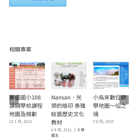
相關專案
義盛國小108
Nansan．光
小烏來數位遊
課綱學校課程
榮的烙印 泰雅
學地圖～仙之
地圖及規劃
紋面歷史文化
境
教材
22 1 月, 2022
5 8 月, 2020
1
6 8 月, 2021
|
0 條
留言