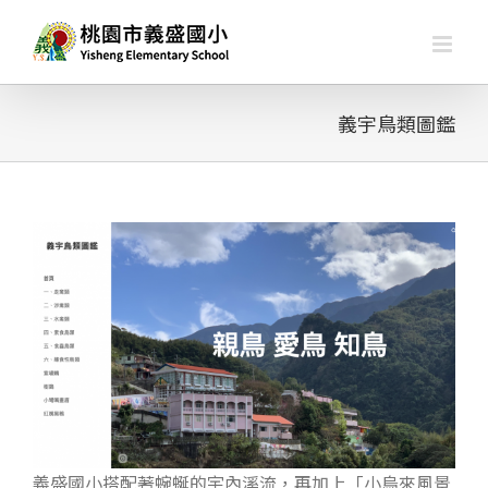
略
過
內
容
義宇鳥類圖鑑
檢
視
大
型
圖
片
義盛國小搭配著蜿蜒的宇內溪流，再加上「小烏來風景