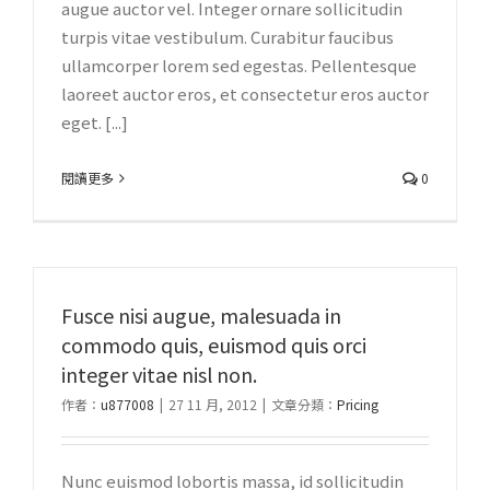
augue auctor vel. Integer ornare sollicitudin
turpis vitae vestibulum. Curabitur faucibus
ullamcorper lorem sed egestas. Pellentesque
laoreet auctor eros, et consectetur eros auctor
eget. [...]
閱讀更多
0
Fusce nisi augue, malesuada in
commodo quis, euismod quis orci
integer vitae nisl non.
作者：
u877008
|
27 11 月, 2012
|
文章分類：
Pricing
Nunc euismod lobortis massa, id sollicitudin