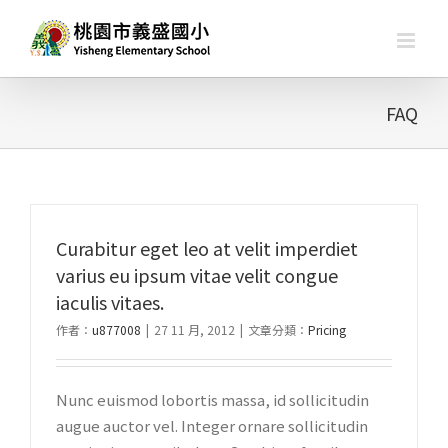
略
過
內
容
FAQ
Curabitur eget leo at velit imperdiet
varius eu ipsum vitae velit congue
iaculis vitaes.
作者：
u877008
|
27 11 月, 2012
|
文章分類：
Pricing
Nunc euismod lobortis massa, id sollicitudin
augue auctor vel. Integer ornare sollicitudin