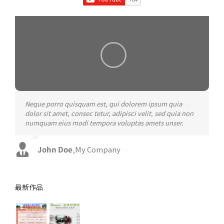
Neque porro quisquam est, qui dolorem ipsum quia
Aliquam erat volutpat. Quisque at est id ligula facilisis
dolor sit amet, consec tetur, adipisci velit, sed quia non
laoreet eget pulvinar nibh. Suspendisse at ultrices dui.
numquam eius modi tempora voluptas amets unser.
Curabitur ac felis arcu sadips ipsums fugiats nemis.
John Doe
Luke Beck
,
My Company
,
Theme Fusion
最新作品