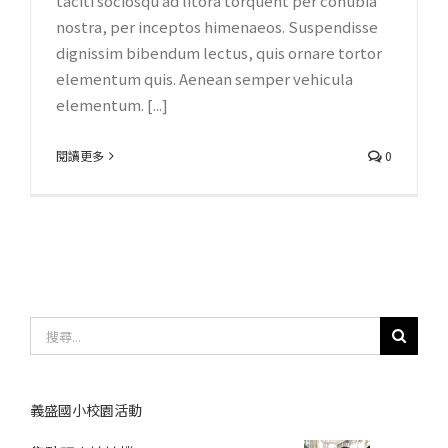
taciti sociosqu ad litora torquent per conubia
nostra, per inceptos himenaeos. Suspendisse
dignissim bibendum lectus, quis ornare tortor
elementum quis. Aenean semper vehicula
elementum. [...]
閱讀更多
0
搜
尋
結
果：
義盛國小校園活動