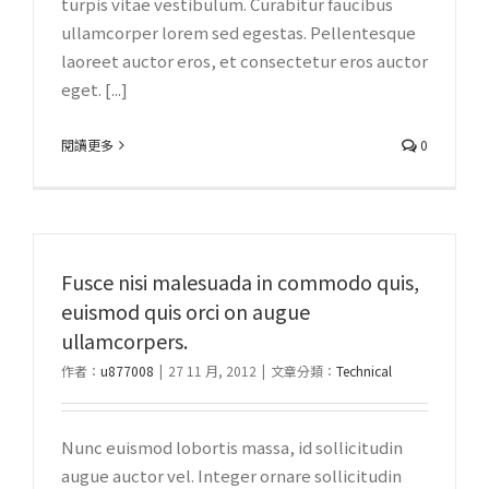
turpis vitae vestibulum. Curabitur faucibus
ullamcorper lorem sed egestas. Pellentesque
laoreet auctor eros, et consectetur eros auctor
eget. [...]
閱讀更多
0
Fusce nisi malesuada in commodo quis,
euismod quis orci on augue
ullamcorpers.
作者：
u877008
|
27 11 月, 2012
|
文章分類：
Technical
Nunc euismod lobortis massa, id sollicitudin
augue auctor vel. Integer ornare sollicitudin