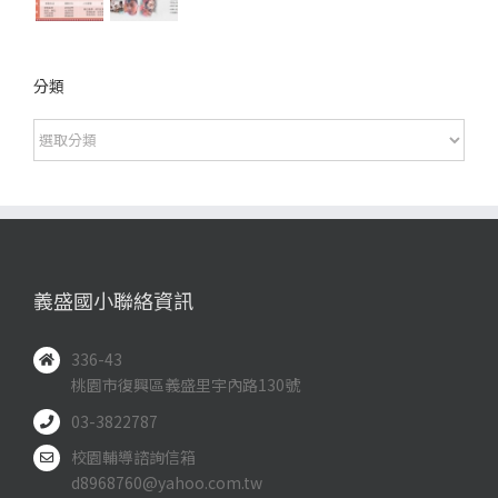
分類
分
類
義盛國小聯絡資訊
336-43
桃園市復興區義盛里宇內路130號
03-3822787
校園輔導諮詢信箱
d8968760@yahoo.com.tw