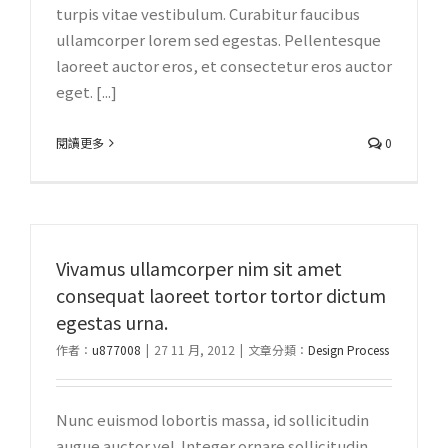
turpis vitae vestibulum. Curabitur faucibus
ullamcorper lorem sed egestas. Pellentesque
laoreet auctor eros, et consectetur eros auctor
eget. [...]
閱讀更多
0
Vivamus ullamcorper nim sit amet
consequat laoreet tortor tortor dictum
egestas urna.
作者：
u877008
|
27 11 月, 2012
|
文章分類：
Design Process
Nunc euismod lobortis massa, id sollicitudin
augue auctor vel. Integer ornare sollicitudin