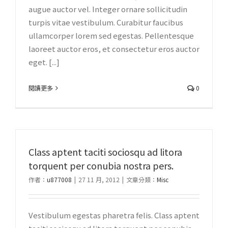
augue auctor vel. Integer ornare sollicitudin
turpis vitae vestibulum. Curabitur faucibus
ullamcorper lorem sed egestas. Pellentesque
laoreet auctor eros, et consectetur eros auctor
eget. [...]
閱讀更多
0
Class aptent taciti sociosqu ad litora
torquent per conubia nostra pers.
作者：
u877008
|
27 11 月, 2012
|
文章分類：
Misc
Vestibulum egestas pharetra felis. Class aptent