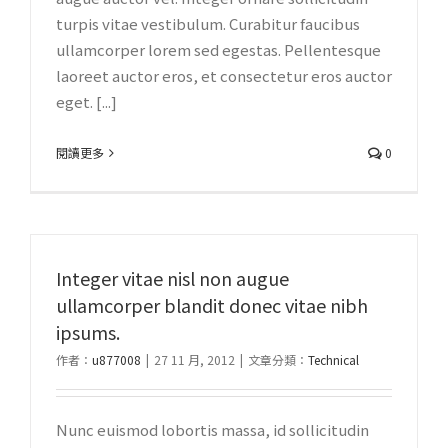
turpis vitae vestibulum. Curabitur faucibus
ullamcorper lorem sed egestas. Pellentesque
laoreet auctor eros, et consectetur eros auctor
eget. [...]
閱讀更多
0
Integer vitae nisl non augue
ullamcorper blandit donec vitae nibh
ipsums.
作者：
u877008
|
27 11 月, 2012
|
文章分類：
Technical
Nunc euismod lobortis massa, id sollicitudin