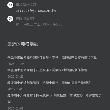
學校聯絡信箱
u877008@yahoo.com.tw
校園開放時間
週一～週五 早上8:00~下午5:00
最近的義盛活動
義盛小主播介紹泰雅族竹管琴、木琴｜從傳統樂器認識泰雅文化
2026-07-29
義盛國小藝術課程｜石上泰雅：從素描到彩繪的創作旅程
2026-03-21
義盛國小毛線創作課程｜毛線小魔法：泰雅創意屋手作體驗
2026-01-05
義盛國小戶外教育｜時光軌跡 × 創意啟點：舊城區文化漫遊學習活
動
2026-01-03