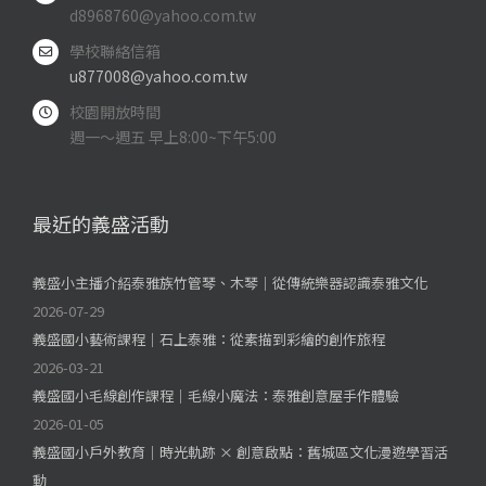
d8968760@yahoo.com.tw
學校聯絡信箱
u877008@yahoo.com.tw
校園開放時間
週一～週五 早上8:00~下午5:00
最近的義盛活動
義盛小主播介紹泰雅族竹管琴、木琴｜從傳統樂器認識泰雅文化
2026-07-29
義盛國小藝術課程｜石上泰雅：從素描到彩繪的創作旅程
2026-03-21
義盛國小毛線創作課程｜毛線小魔法：泰雅創意屋手作體驗
2026-01-05
義盛國小戶外教育｜時光軌跡 × 創意啟點：舊城區文化漫遊學習活
動