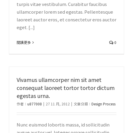
turpis vitae vestibulum. Curabitur faucibus
ullamcorper lorem sed egestas. Pellentesque
laoreet auctor eros, et consectetur eros auctor
eget. [...]
閱讀更多
0
Vivamus ullamcorper nim sit amet
consequat laoreet tortor tortor dictum
egestas urna.
作者：
u877008
|
27 11 月, 2012
|
文章分類：
Design Process
Nunc euismod lobortis massa, id sollicitudin
augue auctor vel. Integer ornare sollicitudin