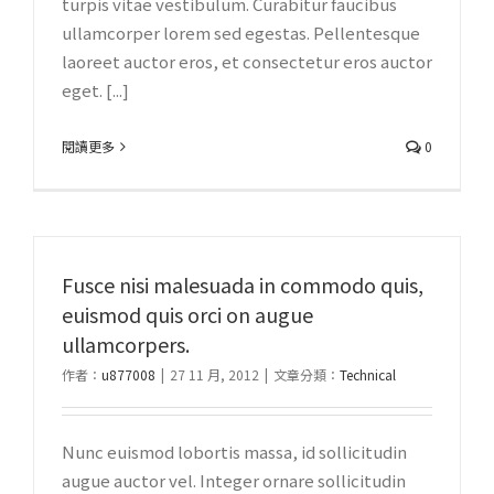
turpis vitae vestibulum. Curabitur faucibus
ullamcorper lorem sed egestas. Pellentesque
laoreet auctor eros, et consectetur eros auctor
eget. [...]
閱讀更多
0
Fusce nisi malesuada in commodo quis,
euismod quis orci on augue
ullamcorpers.
作者：
u877008
|
27 11 月, 2012
|
文章分類：
Technical
Nunc euismod lobortis massa, id sollicitudin
augue auctor vel. Integer ornare sollicitudin