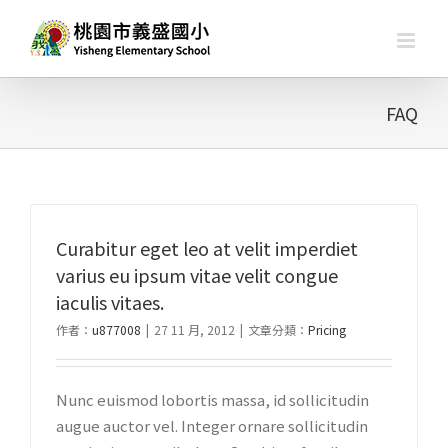
略
過
內
容
FAQ
Curabitur eget leo at velit imperdiet
varius eu ipsum vitae velit congue
iaculis vitaes.
作者：
u877008
|
27 11 月, 2012
|
文章分類：
Pricing
Nunc euismod lobortis massa, id sollicitudin
augue auctor vel. Integer ornare sollicitudin