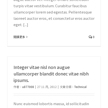
turpis vitae vestibulum. Curabitur faucibus
ullamcorper lorem sed egestas. Pellentesque
laoreet auctor eros, et consectetur eros auctor
eget. [...]
閱讀更多
0
Integer vitae nisl non augue
ullamcorper blandit donec vitae nibh
ipsums.
作者：
u877008
|
27 11 月, 2012
|
文章分類：
Technical
Nunc euismod lobortis massa, id sollicitudin