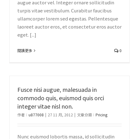
augue auctor vel. Integer ornare sollicitudin
turpis vitae vestibulum. Curabitur faucibus
ullamcorper lorem sed egestas. Pellentesque
laoreet auctor eros, et consectetur eros auctor
eget. [...]
閱讀更多
0
Fusce nisi augue, malesuada in
commodo quis, euismod quis orci
integer vitae nisl non.
作者：
u877008
|
27 11 月, 2012
|
文章分類：
Pricing
Nunc euismod lobortis massa, id sollicitudin