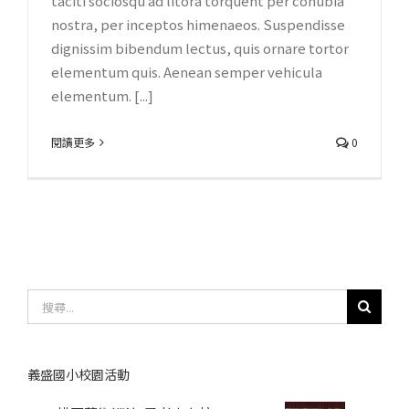
taciti sociosqu ad litora torquent per conubia
nostra, per inceptos himenaeos. Suspendisse
dignissim bibendum lectus, quis ornare tortor
elementum quis. Aenean semper vehicula
elementum. [...]
閱讀更多
0
搜
尋
結
果：
義盛國小校園活動