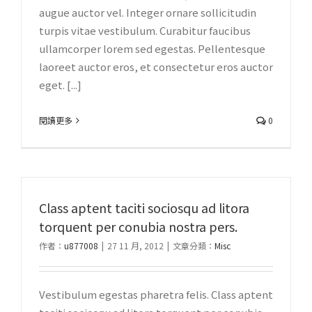
augue auctor vel. Integer ornare sollicitudin
turpis vitae vestibulum. Curabitur faucibus
ullamcorper lorem sed egestas. Pellentesque
laoreet auctor eros, et consectetur eros auctor
eget. [...]
閱讀更多
0
Class aptent taciti sociosqu ad litora
torquent per conubia nostra pers.
作者：
u877008
|
27 11 月, 2012
|
文章分類：
Misc
Vestibulum egestas pharetra felis. Class aptent