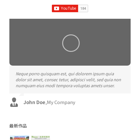
Neque porro quisquam est, qui dolorem ipsum quia
Aliquam erat volutpat. Quisque at est id ligula facilisis
dolor sit amet, consec tetur, adipisci velit, sed quia non
laoreet eget pulvinar nibh. Suspendisse at ultrices dui.
numquam eius modi tempora voluptas amets unser.
Curabitur ac felis arcu sadips ipsums fugiats nemis.
John Doe
Luke Beck
,
My Company
,
Theme Fusion
最新作品