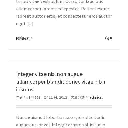
turpis vitae vestibulum. Curabitur faucibus
ullamcorper lorem sed egestas. Pellentesque
laoreet auctor eros, et consectetur eros auctor
eget. [...]
閱讀更多
0
Integer vitae nisl non augue
ullamcorper blandit donec vitae nibh
ipsums.
作者：
u877008
|
27 11 月, 2012
|
文章分類：
Technical
Nunc euismod lobortis massa, id sollicitudin
augue auctor vel. Integer ornare sollicitudin