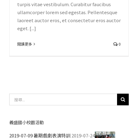
turpis vitae vestibulum. Curabitur faucibus
ullamcorper lorem sed egestas. Pellentesque
laoreet auctor eros, et consectetur eros auctor
eget. [...]
閱讀更多
0
搜
尋
結
果：
義盛國小校園活動
2019-07-09 暑期戲劇表演特訓
2019-07-24