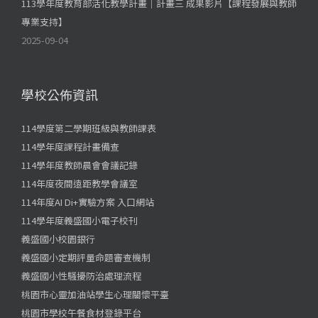
113學年度教育部活化教學計畫｜計畫三 成果影片【課程發展與教師
專業支持】
2025-09-04
學校公佈資訊
114學度第二學期班級與教師課表
114學年度課程計畫備查
114學年度教師晨會會議記錄
114年度夜間遠距教學會議室
114年度AI Di+實驗方案 入口網站
114學年度義盛國小電子校刊
義盛國小校園銀行
義盛國小定期評量命題審查機制
義盛國小性騷擾防治處理流程
桃園市心靈加油站學生心理關懷平臺
桃園市學校午餐食材登錄平台