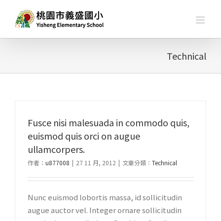
略
過
內
容
Technical
Fusce nisi malesuada in commodo quis,
euismod quis orci on augue
ullamcorpers.
作者：
u877008
|
27 11 月, 2012
|
文章分類：
Technical
Nunc euismod lobortis massa, id sollicitudin
augue auctor vel. Integer ornare sollicitudin