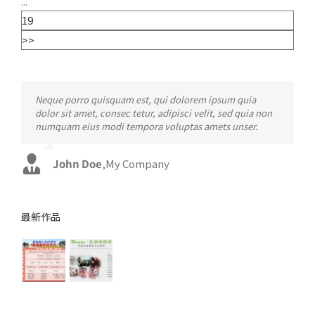
...
19
>>
Neque porro quisquam est, qui dolorem ipsum quia
Aliquam erat volutpat. Quisque at est id ligula facilisis
dolor sit amet, consec tetur, adipisci velit, sed quia non
laoreet eget pulvinar nibh. Suspendisse at ultrices dui.
numquam eius modi tempora voluptas amets unser.
Curabitur ac felis arcu sadips ipsums fugiats nemis.
John Doe
Luke Beck
,
My Company
,
Theme Fusion
最新作品