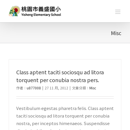
略
過
內
容
Misc
Class aptent taciti sociosqu ad litora
torquent per conubia nostra pers.
作者：
u877008
|
27 11 月, 2012
|
文章分類：
Misc
Vestibulum egestas pharetra felis. Class aptent
taciti sociosqu ad litora torquent per conubia
nostra, per inceptos himenaeos. Suspendisse