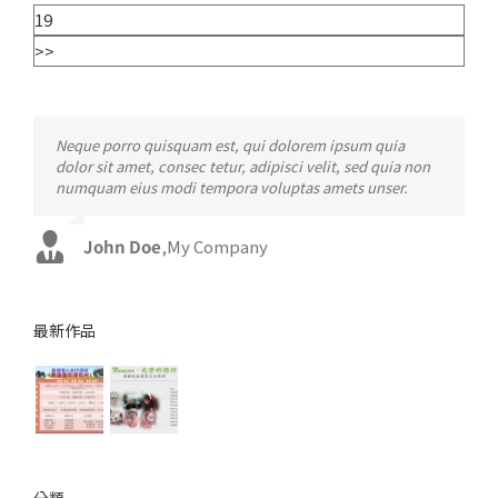
19
>>
Neque porro quisquam est, qui dolorem ipsum quia
Aliquam erat volutpat. Quisque at est id ligula facilisis
dolor sit amet, consec tetur, adipisci velit, sed quia non
laoreet eget pulvinar nibh. Suspendisse at ultrices dui.
numquam eius modi tempora voluptas amets unser.
Curabitur ac felis arcu sadips ipsums fugiats nemis.
John Doe
Luke Beck
,
My Company
,
Theme Fusion
最新作品