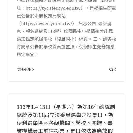
小學各類藝術才能班鑑定採線上報名辦理（報名網
址：https://tyc.sfes.tyc.edu.tw），旨揭招生簡章
已公告於本府教育局網站
（https://www.tyc.edu.tw/）-訊息公告-最新消
息、報名系統及113學年度國民中小學藝術才能舞
蹈班鑑定承辦學校（復旦國小）網頁。 三、 請各校
將簡章公告於學校首頁並置頂，使親師生充分知悉
鑑定事宜。
閱讀更多
0
113年1月13日（星期六）為第16任總統副
總統及第11屆立法委員選舉之投票日，為
便利選舉區內各級機關、學校、團體、事
業機構員工前往投票，是日依法為應放假