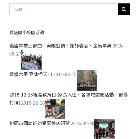
搜
尋
結
果：
義盛國小校園活動
義盛畢業三部曲—東眼登頂、謝師饗宴、金馬畢典
2018-
06-27
義盛六甲 登北插天山
2011-03-15
2018-12-15親職教育日(家長入班、各領域體驗活動、部落
打掃)
2018-12-18
桃園市國幼班幼兒園參訪研習
2018-04-30