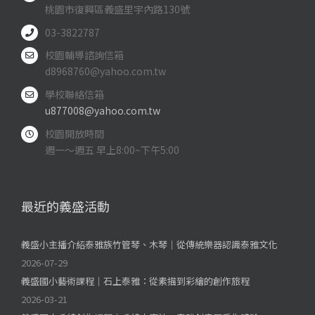
桃園市復興區義盛里宇內路130號
03-3822787
校園輔導諮詢信箱
d8968760@yahoo.com.tw
學校聯絡信箱
u877008@yahoo.com.tw
校園開放時間
週一～週五 早上8:00~下午5:00
最近的義盛活動
義盛小主播介紹泰雅族竹管琴、木琴｜從傳統樂器認識泰雅文化
2026-07-29
義盛國小藝術課程｜石上泰雅：從素描到彩繪的創作旅程
2026-03-21