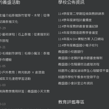
的義盛活動
學校公佈資訊
114學度第二學期班級與教師課表
主播介紹泰雅族竹管琴、木琴｜從傳
114學年度課程計畫備查
認識泰雅文化
114學年度教師晨會會議記錄
7-29
114年度夜間遠距教學會議室
小藝術課程｜石上泰雅：從素描到彩
114年度AI Di+實驗方案 入口網站
作旅程
114學年度義盛國小電子校刊
3-21
義盛國小校園銀行
小毛線創作課程｜毛線小魔法：泰雅
義盛國小定期評量命題審查機制
手作體驗
義盛國小性騷擾防治處理流程
1-05
桃園市心靈加油站學生心理關懷平臺
小戶外教育｜時光軌跡 × 創意啟
桃園市學校午餐食材登錄平台
城區文化漫遊學習活動
義盛國小會計室公布資訊
1-03
測與教學應用研習｜義盛國小天文教
教育評鑑專區
0-13