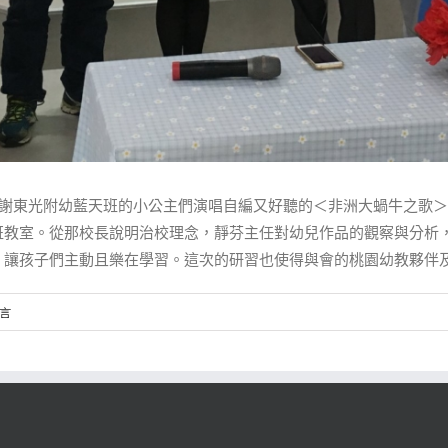
感謝東光附幼藍天班的小公主們演唱自編又好聽的＜非洲大蝸牛之歌
班教室。從那校長說明治校理念，靜芬主任對幼兒作品的觀察與分析
，讓孩子們主動且樂在學習。這次的研習也使得與會的桃園幼教夥伴
留言