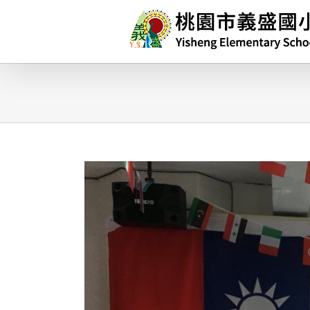
略
過
內
容
查
看
大
圖