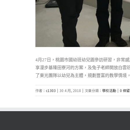
4月27日，桃園市國幼班幼兒園參訪研習，非常
享漫步基隆田寮河的方案，及兔子老師開放白雲
了東光團隊以幼兒為主體，規劃豐富的教學情境
作者：
c1303
|
30 4 月, 2018
|
文章分類：
學校活動
|
0 條