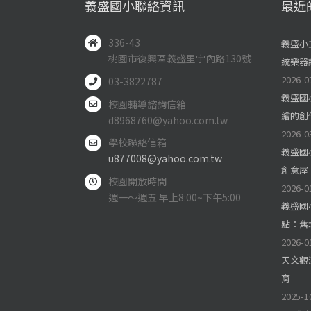
義盛國小聯絡資訊
最近
336-43
義盛小
桃園市復興區義盛里宇內路130號
統樂器
2026-0
03-3822787
義盛國
校園輔導諮詢信箱
繪的創
d8968760@yahoo.com.tw
2026-0
學校聯絡信箱
義盛國
u877008@yahoo.com.tw
創意屋
校園開放時間
2026-0
週一～週五 早上8:00~下午5:00
義盛國
點：舊
2026-0
天文觀
育
2025-1