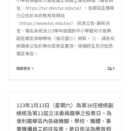
小學各類藝術才能班鑑定採線上報名辦理（報名網
址：https://tyc.sfes.tyc.edu.tw），旨揭招生簡章
已公告於本府教育局網站
（https://www.tyc.edu.tw/）-訊息公告-最新消
息、報名系統及113學年度國民中小學藝術才能舞
蹈班鑑定承辦學校（復旦國小）網頁。 三、 請各校
將簡章公告於學校首頁並置頂，使親師生充分知悉
鑑定事宜。
閱讀更多
0
113年1月13日（星期六）為第16任總統副
總統及第11屆立法委員選舉之投票日，為
便利選舉區內各級機關、學校、團體、事
業機構員工前往投票，是日依法為應放假