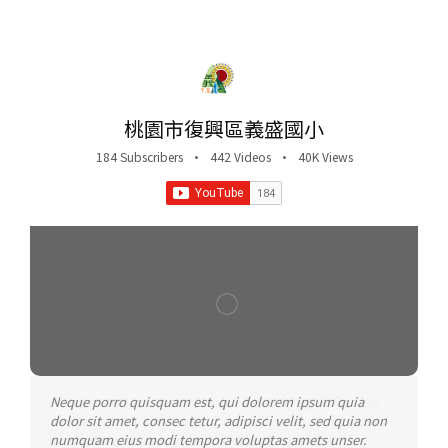
桃園市復興區義盛國小
184 Subscribers
•
442 Videos
•
40K Views
Neque porro quisquam est, qui dolorem ipsum quia
Aliquam erat volutpat. Quisque at est id ligula facilisis
dolor sit amet, consec tetur, adipisci velit, sed quia non
laoreet eget pulvinar nibh. Suspendisse at ultrices dui.
numquam eius modi tempora voluptas amets unser.
Curabitur ac felis arcu sadips ipsums fugiats nemis.