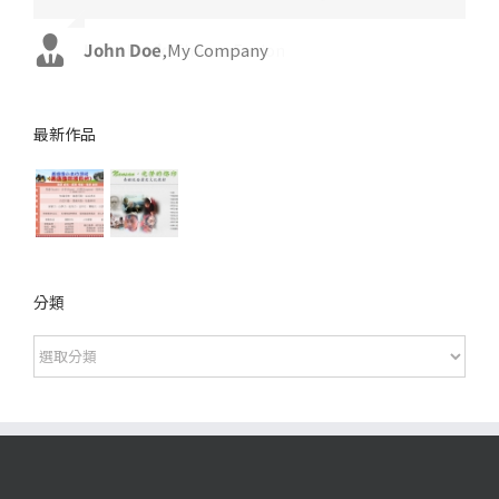
John Doe
Luke Beck
,
My Company
,
Theme Fusion
最新作品
分類
分
類