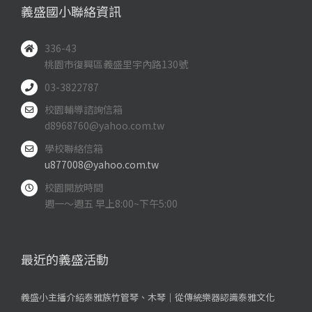
義盛國小聯絡資訊
336-43
桃園市復興區義盛里宇內路130號
03-3822787
校園輔導諮詢信箱
d8968760@yahoo.com.tw
學校聯絡信箱
u877008@yahoo.com.tw
校園開放時間
週一～週五 早上8:00~下午5:00
最近的義盛活動
義盛小主播介紹泰雅族竹管琴、木琴｜從傳統樂器認識泰雅文化