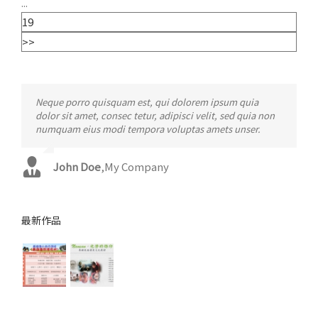
...
19
>>
Neque porro quisquam est, qui dolorem ipsum quia
Aliquam erat volutpat. Quisque at est id ligula facilisis
dolor sit amet, consec tetur, adipisci velit, sed quia non
laoreet eget pulvinar nibh. Suspendisse at ultrices dui.
numquam eius modi tempora voluptas amets unser.
Curabitur ac felis arcu sadips ipsums fugiats nemis.
John Doe
Luke Beck
,
My Company
,
Theme Fusion
最新作品