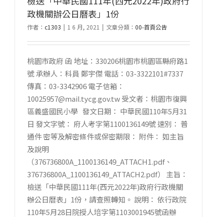
檢送「中華民國111年(西元2022年)政府行
政機關辦公日曆表」1份
作者：
c1303
|
1 6 月, 2021
|
文章分類：
00-首頁公告
桃園市政府 函 地址：330206桃園市桃園區縣府路1
號 承辦人：科員 鄭宇傑 電話：03-3322101#7337
傳真：03-3342906 電子信箱：
10025957@mail.tycg.gov.tw 受文者：桃園市復興
區義盛國民小學 發文日期： 中華民國110年5月31
日 發文字號： 府人考字第1100136149號 速別： 普
通件 密等及解密條件或保密期限： 附件： 如主旨
及說明
（376736800A_1100136149_ATTACH1.pdf、
376736800A_1100136149_ATTACH2.pdf） 主旨：
檢送「中華民國111年(西元2022年)政府行政機關
辦公日曆表」1份，請查照轉知。 說明： 依行政院
110年5月28日院授人培字第1103001945號函辦