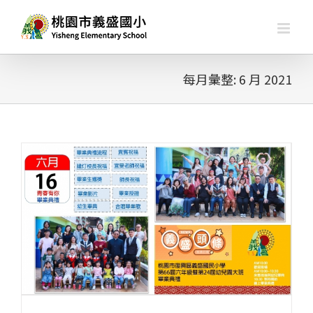
略
過
內
容
每月彙整:
6 月 2021