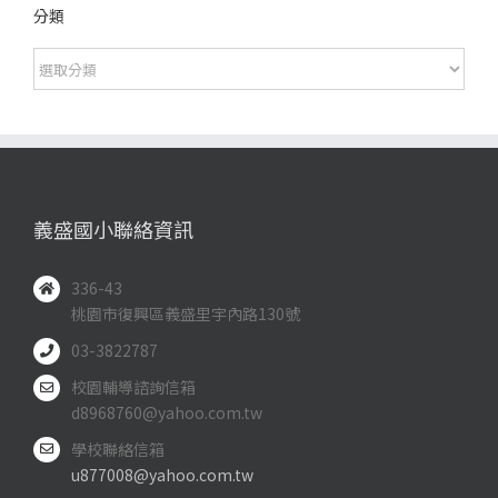
分類
分
類
義盛國小聯絡資訊
336-43
桃園市復興區義盛里宇內路130號
03-3822787
校園輔導諮詢信箱
d8968760@yahoo.com.tw
學校聯絡信箱
u877008@yahoo.com.tw