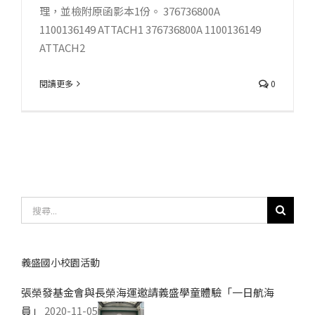
理，並檢附原函影本1份。 376736800A
1100136149 ATTACH1 376736800A 1100136149
ATTACH2
閱讀更多
0
搜
尋
結
果：
義盛國小校園活動
張榮發基金會與長榮海運邀請義盛學童體驗「一日航海
員」
2020-11-05