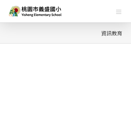
略
過
內
容
資訊教育