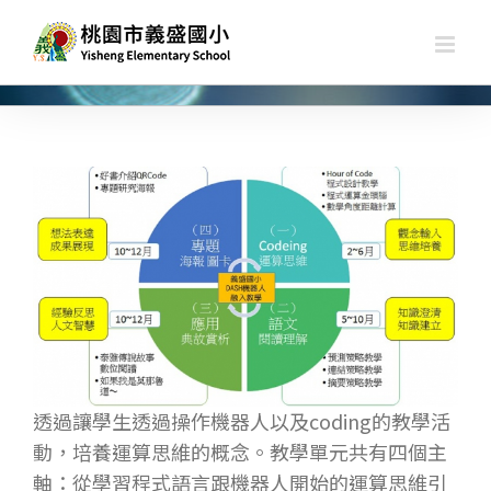
略
過
內
容
檢
視
大
型
圖
片
透過讓學生透過操作機器人以及coding的教學活
動，培養運算思維的概念。教學單元共有四個主
軸：從學習程式語言跟機器人開始的運算思維引