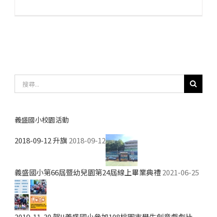
〈義
盛
國
小
113
學
搜
年
尋
度
結
教
果：
義盛國小校園活動
師
晨
2018-09-12 升旗
2018-09-12
會
會
義盛國小第66屆暨幼兒園第24屆線上畢業典禮
2021-06-25
議
紀
錄〉
中
2019-11-30 賀!!義盛國小參加108桃園市學生創意戲劇比