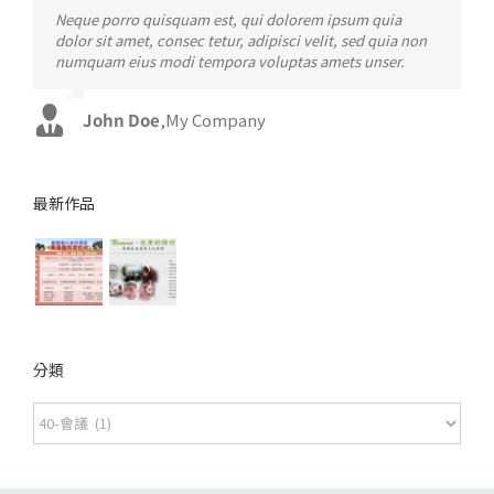
Neque porro quisquam est, qui dolorem ipsum quia
Aliquam erat volutpat. Quisque at est id ligula facilisis
dolor sit amet, consec tetur, adipisci velit, sed quia non
laoreet eget pulvinar nibh. Suspendisse at ultrices dui.
numquam eius modi tempora voluptas amets unser.
Curabitur ac felis arcu sadips ipsums fugiats nemis.
John Doe
Luke Beck
,
My Company
,
Theme Fusion
最新作品
分類
分
類