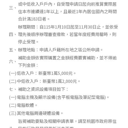
或中低收入戶戶內，自受理申請日起向前推算實際居
三、
住本市連續達1年以上，且最近1年內居住國內之時間
合計滿183日者。
辦理期間：自115年1月10日起至11月30日止，並依受
四、
理先後順序辦理審查撥款，若當年度經費用罄時，則
停止受理。
五、
辦理地點：申請人戶籍所在地之區公所申請。
補助金額依實際購置之金額經費覈實補助，並不得逾
六、
下列金額：
(一)
低收入戶：新臺幣1萬5,000元。
(二)
中低收入戶：新臺幣1萬2,000元。
七、
補助之資訊設備項目如下：
(一)
電腦主機及顯示設備(含平板電腦及筆記型電腦)。
(二)
電腦軟體。
(三)
其他電腦周邊硬體設備。
旨揭補助要點及相關申請表單，請至桃園市政府原住