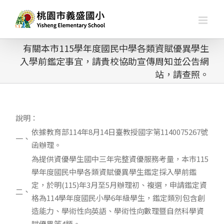
略
過
內
容
有關本市115學年度國民中學各類資賦優異學生
入學前鑑定事宜，請貴校協助宣傳周知並公告網
站，請查照。
說明：
依據教育部114年8月14日臺教授國字第1140075267號
一、
函辦理。
為提供資優學生國中三年完整資優服務考量，本市115
學年度國民中學各類資賦優異學生鑑定採入學前鑑
定，於明(115)年3月至5月辦理初、複選，申請鑑定資
二、
格為114學年度國民小學6年級學生，鑑定類別包含創
造能力、學術性向英語、學術性向數理暨自然科學資
賦優異等4類。