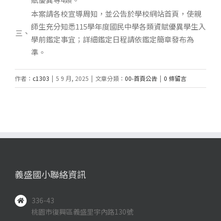
本案請各校宣導周知，並公告於學校網站首頁，使親
師生充分知悉115學年度國民中學各類資賦優異學生入
三、
學前鑑定事宜；詳細鑑定日程請依鑑定簡章發布為
準。
作者：
c1303
|
5 9 月, 2025
|
文章分類：
00-首頁公告
|
0 條留言
義盛國小聯絡資訊
336-43
桃園市復興區義盛里宇內路130號