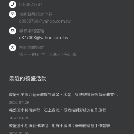
03-3822787
校園輔導諮詢信箱
d8968760@yahoo.com.tw
學校聯絡信箱
u877008@yahoo.com.tw
校園開放時間
週一～週五 早上8:00~下午5:00
最近的義盛活動
義盛小主播介紹泰雅族竹管琴、木琴｜從傳統樂器認識泰雅文化
2026-07-29
義盛國小藝術課程｜石上泰雅：從素描到彩繪的創作旅程
2026-03-21
義盛國小毛線創作課程｜毛線小魔法：泰雅創意屋手作體驗
2026-01-05