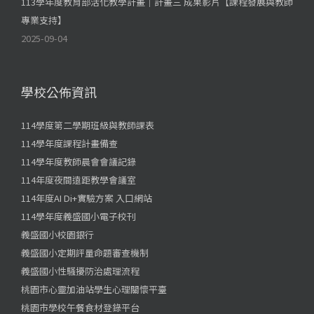
113學年度教育部活化教學計畫｜計畫三 成果影片【課程發展與教師
專業支持】
2025-09-04
學校公佈資訊
114學度第二學期班級與教師課表
114學年度課程計畫備查
114學年度教師晨會會議記錄
114年度夜間遠距教學會議室
114年度AI Di+實驗方案 入口網站
114學年度義盛國小電子校刊
義盛國小校園銀行
義盛國小定期評量命題審查機制
義盛國小性騷擾防治處理流程
桃園市心靈加油站學生心理關懷平臺
桃園市學校午餐食材登錄平台