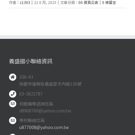
作者：
c1303
|
21 8 月, 2025
|
文章分類：
00-首頁公告
|
0 條留言
義盛國小聯絡資訊
336-43
桃園市復興區義盛里宇內路130號
03-3822787
校園輔導諮詢信箱
d8968760@yahoo.com.tw
學校聯絡信箱
u877008@yahoo.com.tw