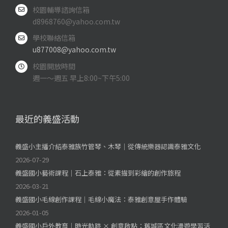
校園輔導諮詢信箱
d8968760@yahoo.com.tw
學校聯絡信箱
u877008@yahoo.com.tw
校園開放時間
週一～週五 早上8:00~下午5:00
最近的義盛活動
義盛小主播介紹泰雅族竹管琴、木琴｜從傳統樂器認識泰雅文化
2026-07-29
義盛國小藝術課程｜石上泰雅：從素描到彩繪的創作旅程
2026-03-21
義盛國小毛線創作課程｜毛線小魔法：泰雅創意屋手作體驗
2026-01-05
義盛國小戶外教育｜時光軌跡 × 創意啟點：舊城區文化漫遊學習活