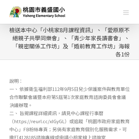
略
過
內
容
檢送本中心「小桃家8月課程資訊」、「愛原原不
絕親子共學同樂會」、「青少年家長讀書會」、
「親密關係工作坊」及「婚前教育工作坊」海報
各1份
說明：
一、 依據衛生福利部112年9月5日兒少保護案件與教育單位
合作聯繫會議暨本府第5屆第1次家庭教育諮詢委員會會議
決議辦理。
二、 旨揭課程詳細資訊，請見中心課程行事曆
（https://reurl.cc/xlGyGL）或追蹤「桃園市政府家庭教育
中心」FB粉絲專頁；另倘有家庭教育個別化服務需求，可
撥打4128185諮詢專線或申請小桃家線上諮詢室