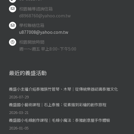
校園輔導諮詢信箱
d8968760@yahoo.com.tw
學校聯絡信箱
u877008@yahoo.com.tw
校園開放時間
週一～週五 早上8:00~下午5:00
最近的義盛活動
義盛小主播介紹泰雅族竹管琴、木琴｜從傳統樂器認識泰雅文化
2026-07-29
義盛國小藝術課程｜石上泰雅：從素描到彩繪的創作旅程
2026-03-21
義盛國小毛線創作課程｜毛線小魔法：泰雅創意屋手作體驗
2026-01-05