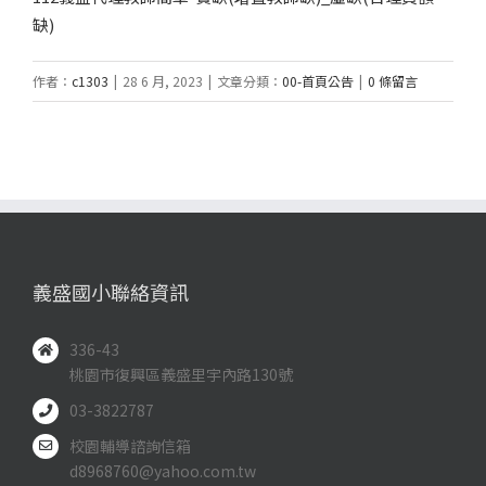
缺)
作者：
c1303
|
28 6 月, 2023
|
文章分類：
00-首頁公告
|
0 條留言
義盛國小聯絡資訊
336-43
桃園市復興區義盛里宇內路130號
03-3822787
校園輔導諮詢信箱
d8968760@yahoo.com.tw