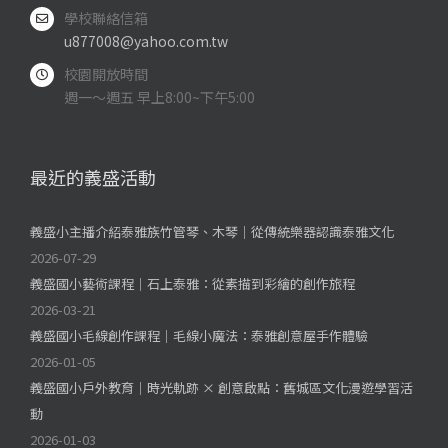
學校聯絡信箱
u877008@yahoo.com.tw
校園開放時間
週一～週五 早上8:00~下午5:00
最近的義盛活動
義盛小主播介紹泰雅族竹管琴、木琴｜從傳統樂器認識泰雅文化
2026-07-29
義盛國小藝術課程｜石上泰雅：從素描到彩繪的創作旅程
2026-03-21
義盛國小毛線創作課程｜毛線小魔法：泰雅創意屋手作體驗
2026-01-05
義盛國小戶外教育｜時光軌跡 × 創意啟點：舊城區文化漫遊學習活
動
2026-01-03