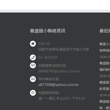
義盛國小聯絡資訊
最近
336-43
義盛小
桃園市復興區義盛里宇內路130號
統樂器
2026-0
03-3822787
義盛國
校園輔導諮詢信箱
繪的創
d8968760@yahoo.com.tw
2026-0
學校聯絡信箱
義盛國
u877008@yahoo.com.tw
創意屋
校園開放時間
2026-0
週一～週五 早上8:00~下午5:00
義盛國
點：舊