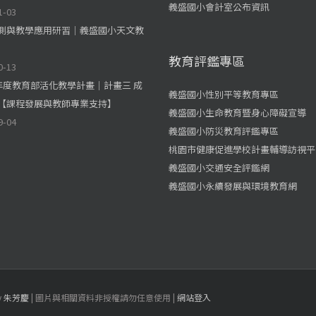
義盛國小會計室公布資訊
1-03
測與教學應用研習｜義盛國小天文教
教育評鑑專區
0-13
學年度教育部活化教學計畫｜計畫三 成
義盛國小性別平等教育專區
【課程發展與教師專業支持】
義盛國小生命教育暨身心障礙宣導
9-04
義盛國小防災教育評鑑專區
桃園市健康促進學校計畫輔導訪視平
義盛國小交通安全評鑑網
義盛國小永續發展與環境教育網
y
朱芳慶
| 圖片與相關資料非授權請勿任意使用 |
網站登入