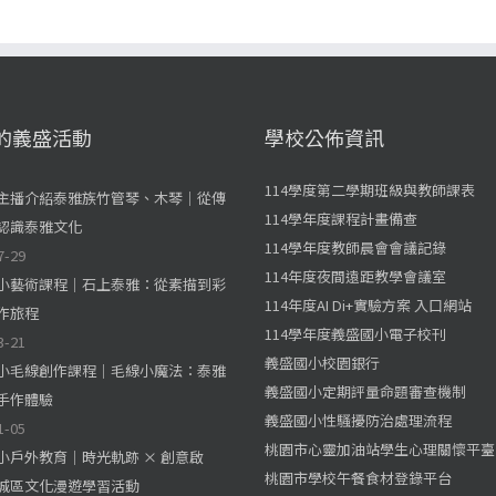
的義盛活動
學校公佈資訊
114學度第二學期班級與教師課表
主播介紹泰雅族竹管琴、木琴｜從傳
114學年度課程計畫備查
認識泰雅文化
114學年度教師晨會會議記錄
7-29
114年度夜間遠距教學會議室
小藝術課程｜石上泰雅：從素描到彩
114年度AI Di+實驗方案 入口網站
作旅程
114學年度義盛國小電子校刊
3-21
義盛國小校園銀行
小毛線創作課程｜毛線小魔法：泰雅
義盛國小定期評量命題審查機制
手作體驗
義盛國小性騷擾防治處理流程
1-05
桃園市心靈加油站學生心理關懷平臺
小戶外教育｜時光軌跡 × 創意啟
桃園市學校午餐食材登錄平台
城區文化漫遊學習活動