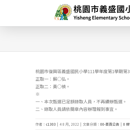
略
過
內
容
桃園市復興區義盛國民小學111學年度第1學期第
正取一：蘇○弘。
正取二：黃○禎。
※
一、本次甄選已足額錄取人員，不再續辦甄選。
二、錄取人員請依簡章內容辦理報到事宜。
作者：
c1303
|
4 8 月, 2022
|
文章分類：
00-首頁公告
|
0 