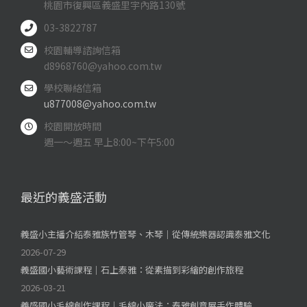
桃園市復興區義盛里宇內路130號
03-3822787
校園輔導諮詢信箱
d8968760@yahoo.com.tw
學校聯絡信箱
u877008@yahoo.com.tw
校園開放時間
週一～週五 早上8:00~下午5:00
最近的義盛活動
義盛小主播介紹泰雅族竹管琴、木琴｜從傳統樂器認識泰雅文化
2026-07-29
義盛國小藝術課程｜石上泰雅：從素描到彩繪的創作旅程
2026-03-21
義盛國小毛線創作課程｜毛線小魔法：泰雅創意屋手作體驗