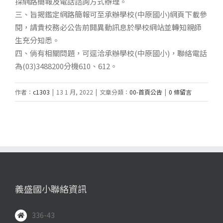
採網路簡報及電話諮詢方式辦理。
三、旨揭鑑定網路簡報可至承辦學校(中原國小)網頁下載參
閱，請貴校務必公告前開異動訊息於學校網站並轉知親師
生充分知悉。
四、倘有相關問題，可逕洽承辦學校(中原國小)，聯絡電話
為(03)3488200分機610、612。
作者：
c1303
|
13 1 月, 2022
|
文章分類：
00-首頁公告
|
0 條留言
義盛國小聯絡資訊
336-43