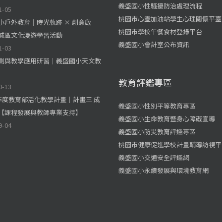
義盛國小性騷擾防治處理流程
1-05
桃園市心靈加油站學生心理關懷平臺
小戶外教育｜時光軌跡 × 創意啟
桃園市學校午餐食材登錄平台
城區文化漫遊學習活動
義盛國小會計室公布資訊
1-03
測與教學應用研習｜義盛國小天文教
教育評鑑專區
0-13
學年度教育部活化教學計畫｜計畫三 成
義盛國小性別平等教育專區
【課程發展與教師專業支持】
義盛國小生命教育暨身心障礙宣導
9-04
義盛國小防災教育評鑑專區
桃園市健康促進學校計畫輔導訪視平
義盛國小交通安全評鑑網
義盛國小永續發展與環境教育網