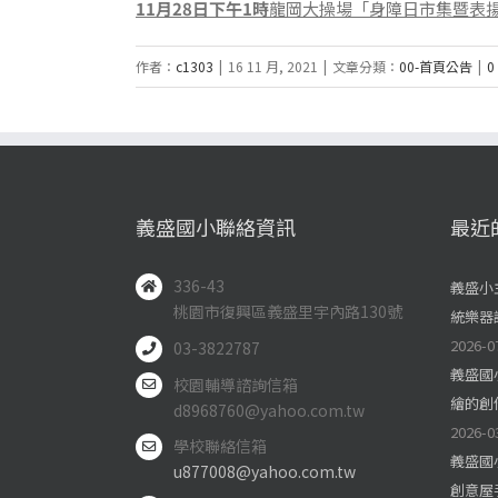
11月28日下午1時
龍岡大操場「身障日市集暨表
作者：
c1303
|
16 11 月, 2021
|
文章分類：
00-首頁公告
|
0
義盛國小聯絡資訊
最近
336-43
義盛小
桃園市復興區義盛里宇內路130號
統樂器
2026-0
03-3822787
義盛國
校園輔導諮詢信箱
繪的創
d8968760@yahoo.com.tw
2026-0
學校聯絡信箱
義盛國
u877008@yahoo.com.tw
創意屋