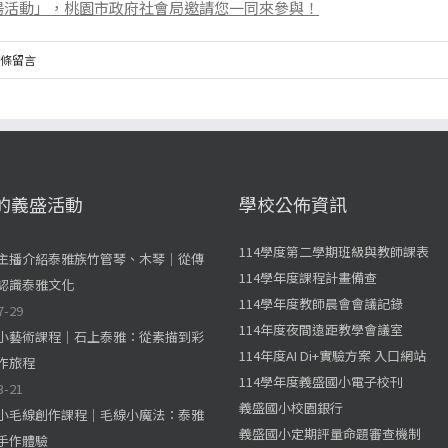
揚活動」，桃園市政府社會局邀請您一同來參與！
 條留言
的義盛活動
學校公佈資訊
114學度第二學期班級與教師課表
主播介紹泰雅族竹管琴、木琴｜從傳
114學年度課程計畫備查
認識泰雅文化
114學年度教師晨會會議記錄
7-29
114年度夜間遠距教學會議室
小藝術課程｜石上泰雅：從素描到彩
114年度AI Di+實驗方案 入口網站
作旅程
114學年度義盛國小電子校刊
3-21
義盛國小校園銀行
小毛線創作課程｜毛線小魔法：泰雅
義盛國小定期評量命題審查機制
手作體驗