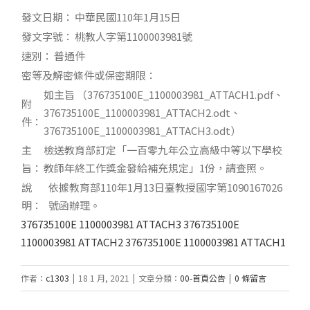
發文日期：
中華民國110年1月15日
發文字號：
桃教人字第1100003981號
速別：
普通件
密等及解密條件或保密期限：
如主旨 （376735100E_1100003981_ATTACH1.pdf、
附
376735100E_1100003981_ATTACH2.odt、
件：
376735100E_1100003981_ATTACH3.odt）
主
檢送教育部訂定「一百零九年公立高級中等以下學校
旨：
教師年終工作獎金發給補充規定」1份，請查照。
說
依據教育部110年1月13日臺教授國字第1090167026
明：
號函辦理。
376735100E 1100003981 ATTACH3
376735100E
1100003981 ATTACH2
376735100E 1100003981 ATTACH1
作者：
c1303
|
18 1 月, 2021
|
文章分類：
00-首頁公告
|
0 條留言