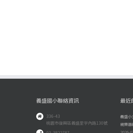
義盛國小聯絡資訊
最近
336-43
義盛小
桃園市復興區義盛里宇內路130號
統樂器
2026-0
03-3822787