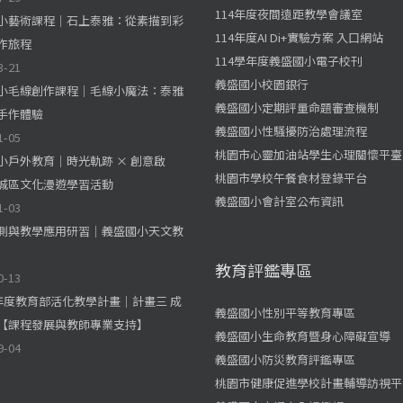
114年度夜間遠距教學會議室
小藝術課程｜石上泰雅：從素描到彩
114年度AI Di+實驗方案 入口網站
作旅程
114學年度義盛國小電子校刊
3-21
義盛國小校園銀行
小毛線創作課程｜毛線小魔法：泰雅
義盛國小定期評量命題審查機制
手作體驗
義盛國小性騷擾防治處理流程
1-05
桃園市心靈加油站學生心理關懷平臺
小戶外教育｜時光軌跡 × 創意啟
桃園市學校午餐食材登錄平台
城區文化漫遊學習活動
義盛國小會計室公布資訊
1-03
測與教學應用研習｜義盛國小天文教
教育評鑑專區
0-13
學年度教育部活化教學計畫｜計畫三 成
義盛國小性別平等教育專區
【課程發展與教師專業支持】
義盛國小生命教育暨身心障礙宣導
9-04
義盛國小防災教育評鑑專區
桃園市健康促進學校計畫輔導訪視平