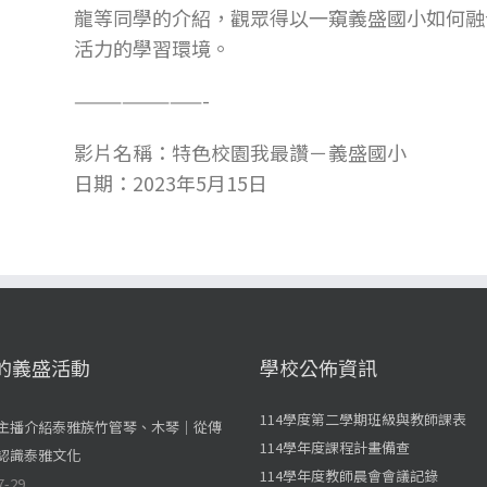
龍等同學的介紹，觀眾得以一窺義盛國小如何融
活力的學習環境。
————————-
影片名稱：
特色校園我最讚－義盛國小
日期：2023年5月15日
的義盛活動
學校公佈資訊
114學度第二學期班級與教師課表
主播介紹泰雅族竹管琴、木琴｜從傳
114學年度課程計畫備查
認識泰雅文化
114學年度教師晨會會議記錄
7-29