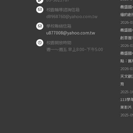
義盛國
校園輔導諮詢信箱
繪的創
d8968760@yahoo.com.tw
2026-0
學校聯絡信箱
義盛國
u877008@yahoo.com.tw
創意屋
校園開放時間
2026-0
週一～週五 早上8:00~下午5:00
義盛國
點：舊
2026-0
天文觀
育
2025-1
113
果影片
2025-0