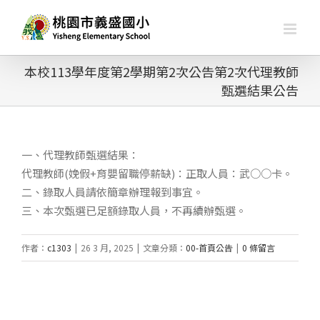
略
過
內
容
本校113學年度第2學期第2次公告第2次代理教師
甄選結果公告
一、代理教師甄選結果：
代理教師(娩假+育嬰留職停薪缺)：正取人員：武○○卡。
二、錄取人員請依簡章辦理報到事宜。
三、本次甄選已足額錄取人員，不再續辦甄選。
作者：
c1303
|
26 3 月, 2025
|
文章分類：
00-首頁公告
|
0 條留言