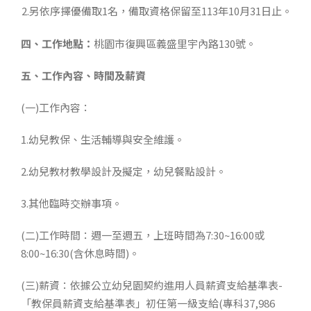
2.另依序擇優備取1名，備取資格保留至113年10月31日止。
四、
工作地點：
桃園市復興區義盛里宇內路130號。
五、
工作內容、時間及薪資
(一)工作內容：
1.幼兒教保、生活輔導與安全維護。
2.幼兒教材教學設計及擬定，幼兒餐點設計。
3.其他臨時交辦事項。
(二)工作時間：週一至週五，上班時間為7:30~16:00或
8:00~16:30(含休息時間)。
(三)薪資：依據公立幼兒園契約進用人員薪資支給基準表-
「教保員薪資支給基準表」初任第一級支給(專科37,986