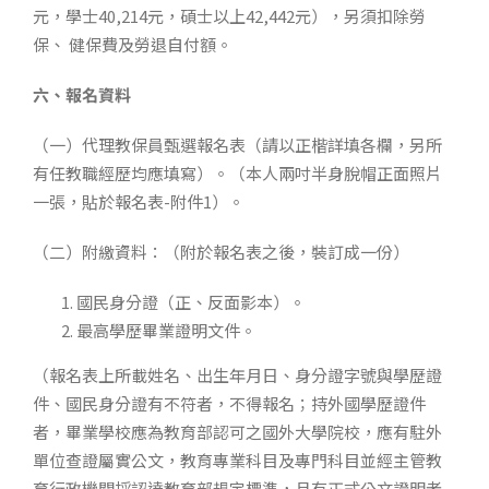
元，學士40,214元，碩士以上42,442元），另須扣除勞
保、 健保費及勞退自付額。
六、報名資料
（一）代理教保員甄選報名表（請以正楷詳填各欄，另所
有任教職經歷均應填寫）。（本人兩吋半身脫帽正面照片
一張，貼於報名表-附件1）。
（二）附繳資料：（附於報名表之後，裝訂成一份）
國民身分證（正、反面影本）。
最高學歷畢業證明文件。
（報名表上所載姓名、出生年月日、身分證字號與學歷證
件、國民身分證有不符者，不得報名；持外國學歷證件
者，畢業學校應為教育部認可之國外大學院校，應有駐外
單位查證屬實公文，教育專業科目及專門科目並經主管教
育行政機關採認達教育部規定標準，且有正式公文證明者