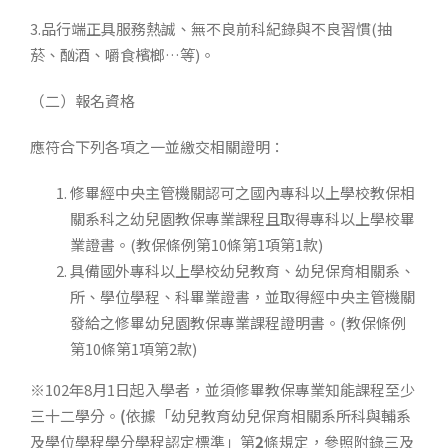
3.品行端正具服務熱誠、無不良前科紀錄與不良習慣(抽
菸、酗酒、嚼食檳榔…等)。
（二）報名資格
應符合下列各項之一並繳交相關證明：
修畢經中央主管機關認可之國內專科以上學校教保相
關系科之幼兒園教保專業課程且取得專科以上學校畢
業證書。(教保條例第10條第1項第1款)
具備國外專科以上學校幼兒教育、幼兒保育相關系、
所、學位學程、科畢業證書，並取得經中央主管機關
發給之修畢幼兒園教保專業課程證明書。(教保條例
第10條第1項第2款)
※102年8月1日起入學者，並須修畢教保專業知能課程至少
三十二學分。
(
依據「幼兒教育幼兒保育相關系所科與輔系
及學位學程學分學程認定標準」第
2
條規定，參照附錄三及