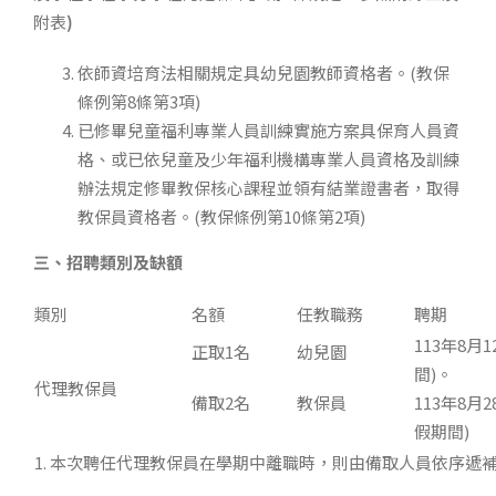
附表
)
依師資培育法相關規定具幼兒園教師資格者。(教保
條例第8條第3項)
已修畢兒童福利專業人員訓練實施方案具保育人員資
格、或已依兒童及少年福利機構專業人員資格及訓練
辦法規定修畢教保核心課程並領有結業證書者，取得
教保員資格者。(教保條例第10條第2項)
三、招聘類別及缺額
類別
名額
任教職務
聘期
113年8月
正取1名
幼兒園
間)。
代理教保員
備取2名
教保員
113年8
假期間)
1. 本次聘任代理教保員在學期中離職時，則由備取人員依序遞