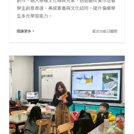
創作，融入泰雅文化線條元素，透過藝術實作培養
識
學生創意表達、美感素養與文化認同，提升偏鄉學
泰
生多元學習能力。
雅
文
在
閱讀更多
留言功能已關閉
化〉
〈義
中
盛
國
小
藝
術
課
程
｜
石
上
泰
雅：