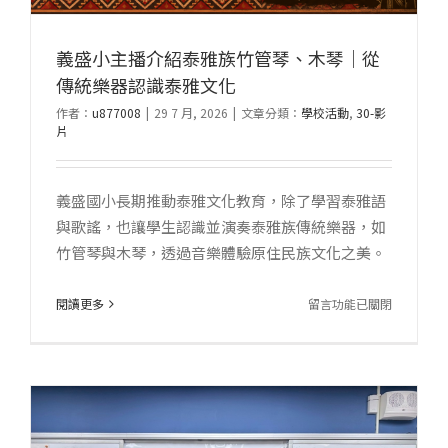
義盛小主播介紹泰雅族竹管琴、木琴｜從
傳統樂器認識泰雅文化
作者：
u877008
|
29 7 月, 2026
|
文章分類：
學校活動
,
30-影
片
義盛國小長期推動泰雅文化教育，除了學習泰雅語
與歌謠，也讓學生認識並演奏泰雅族傳統樂器，如
竹管琴與木琴，透過音樂體驗原住民族文化之美。
在
閱讀更多
留言功能已關閉
〈義
盛
小
主
播