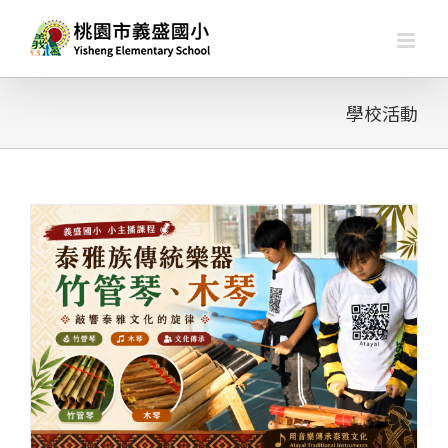
略
過
內
容
學校活動