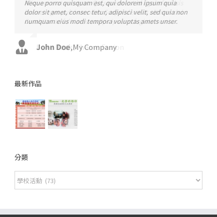
Neque porro quisquam est, qui dolorem ipsum quia
Aliquam erat volutpat. Quisque at est id ligula facilisis
dolor sit amet, consec tetur, adipisci velit, sed quia non
laoreet eget pulvinar nibh. Suspendisse at ultrices dui.
numquam eius modi tempora voluptas amets unser.
Curabitur ac felis arcu sadips ipsums fugiats nemis.
John Doe
Luke Beck
,
My Company
,
Theme Fusion
最新作品
分類
分
類