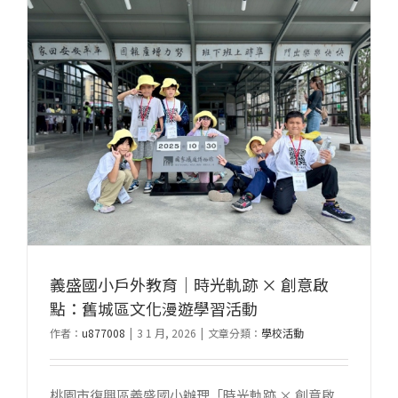
小
毛
線
創
作
課
程
｜
毛
線
小
魔
義盛國小戶外教育｜時光軌跡 × 創意啟
法：
點：舊城區文化漫遊學習活動
泰
雅
作者：
u877008
|
3 1 月, 2026
|
文章分類：
學校活動
創
意
桃園市復興區義盛國小辦理「時光軌跡 × 創意啟