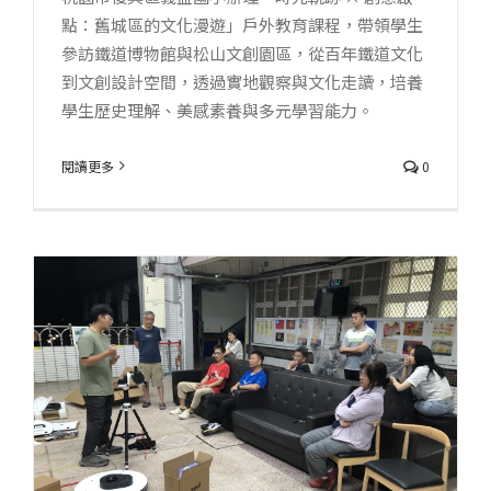
屋
點：舊城區的文化漫遊」戶外教育課程，帶領學生
手
參訪鐵道博物館與松山文創園區，從百年鐵道文化
作
到文創設計空間，透過實地觀察與文化走讀，培養
體
學生歷史理解、美感素養與多元學習能力。
驗〉
中
閱讀更多
0