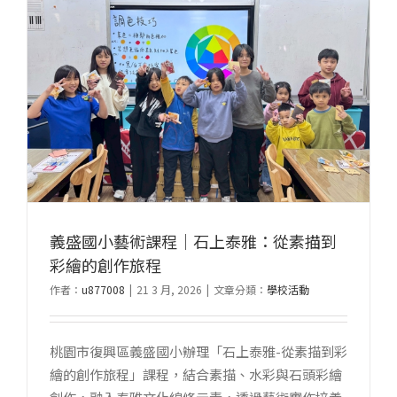
介
紹
泰
雅
族
竹
管
琴、
木
琴
義盛國小藝術課程｜石上泰雅：從素描到
｜
彩繪的創作旅程
從
傳
作者：
u877008
|
21 3 月, 2026
|
文章分類：
學校活動
統
樂
桃園市復興區義盛國小辦理「石上泰雅-從素描到彩
器
繪的創作旅程」課程，結合素描、水彩與石頭彩繪
認