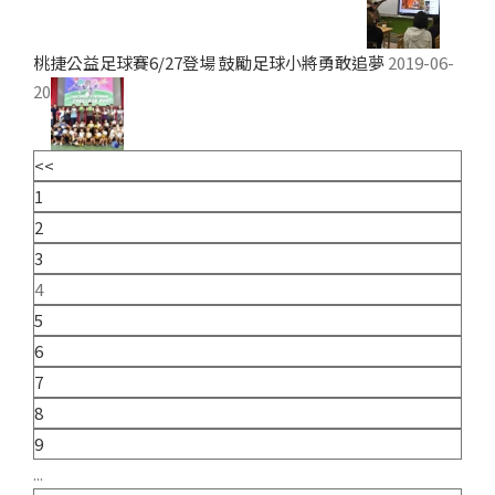
桃捷公益足球賽6/27登場 鼓勵足球小將勇敢追夢
2019-06-
20
<<
1
2
3
4
5
6
7
8
9
...