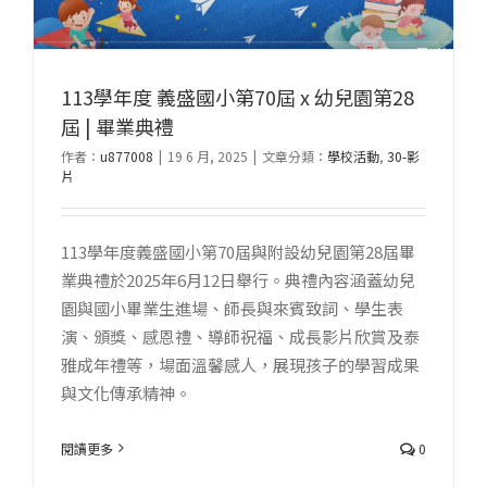
113學年度 義盛國小第70屆 x 幼兒園第28
屆 | 畢業典禮
作者：
u877008
|
19 6 月, 2025
|
文章分類：
學校活動
,
30-影
片
113學年度義盛國小第70屆與附設幼兒園第28屆畢
業典禮於2025年6月12日舉行。典禮內容涵蓋幼兒
園與國小畢業生進場、師長與來賓致詞、學生表
演、頒獎、感恩禮、導師祝福、成長影片欣賞及泰
雅成年禮等，場面溫馨感人，展現孩子的學習成果
與文化傳承精神。
閱讀更多
0