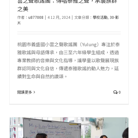
雲之聲歌謠團：傳唱泰雅之聲，承襲族群
之美
作者：
u877008
|
4 12 月, 2024
|
文章分類：
學校活動
,
30-影
片
桃園市義盛國小雲之聲歌謠團（Yulung）專注於泰
雅歌謠與母語傳承，由三至六年級學生組成，透過
專業教師的音樂與文化指導，讓學童以歌聲展現族
群認同與文化自信，傳遞泰雅歌謠的動人魅力，延
續對生命與自然的讚頌。
閱讀更多
0