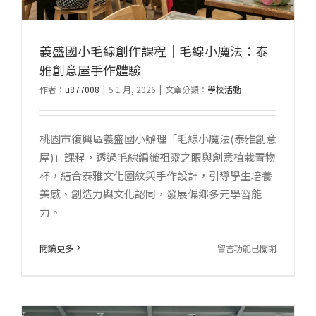
從
素
義盛國小毛線創作課程｜毛線小魔法：泰
描
雅創意屋手作體驗
到
彩
作者：
u877008
|
5 1 月, 2026
|
文章分類：
學校活動
繪
的
桃園市復興區義盛國小辦理「毛線小魔法(泰雅創意
創
屋)」課程，透過毛線編織祖靈之眼與創意植栽置物
作
杯，結合泰雅文化圖紋與手作設計，引導學生培養
旅
美感、創造力與文化認同，發展偏鄉多元學習能
程〉
力。
中
在
閱讀更多
留言功能已關閉
〈義
盛
國