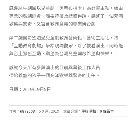
感謝犀牛劇團以兒童劇「勇者布拉卡」為計畫主軸，藉由
專業的戲劇師資、雜耍特技及肢體舞蹈，講述了一個充滿
歡笑與驚奇，又富含教育意義的專業舞台劇
犀牛劇團希望透過兒童劇教育藝術化、藝術生活化，將
「互動教育劇場」帶給現場觀眾，除了觀看演出，同時能
與台上腳色互動，期望為台灣兒童開啟希望與快樂！！
感謝今天所有參與演出的目前與幕後工作人員。
帶給義盛的孩子一個充滿歡樂與驚奇的上午。
日期：2019年9月5日
作者：
u877008
|
5 9 月, 2019
|
文章分類：
學校活動
|
0 條留言