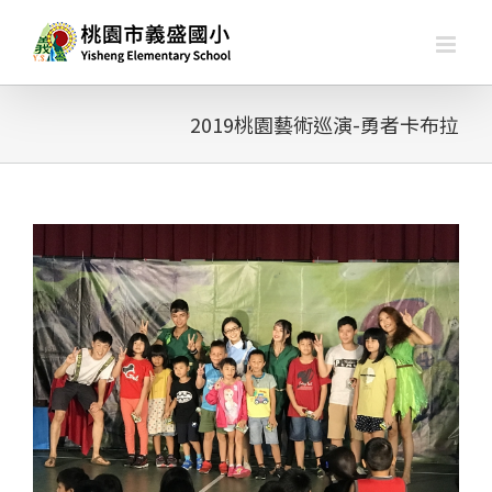
略
過
內
容
2019桃園藝術巡演-勇者卡布拉
查
看
大
圖