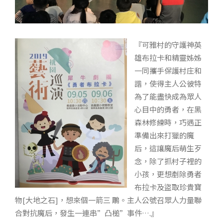
『可雅村的守護神英
雄布拉卡和精靈姊姊
一同攜手保護村庄和
諧，使得主人公彼特
為了能盡快成為眾人
心目中的勇者，在黑
森林修練時，巧遇正
準備出來打獵的魔
后，這讓魔后萌生歹
念，除了抓村子裡的
小孩，更想剷除勇者
布拉卡及盜取珍貴寶
物[大地之石]，想來個一箭三 鵰。主人公號召眾人力量聯
合對抗魔后，發生一連串”凸槌”事件….』