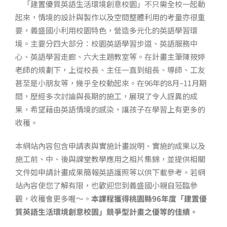
「建置優質英語生活環境創意校園」
不只需全校一起動
起來，情境的設計與製作以及空間整體利用的考量亦很重
要，義盛國小利用校園特色，營造多元化的英語學習環
境。主要分四大部分：
校園英語學習步道
、英語服務中
心
、英語學習走廊、
六大主題教室
等。在計畫主筆陳筱婷
老師的規劃下，上從校長、主任一直到組長、導師、工友
甚至是小朋友等，幾乎全校動起來。在96年的8月~11月期
間，歷經多次討論與長期的施工，展現了令人訝異的成
果，希望藉由英語情境的感染，讓孩子在學習上有更多的
收穫。
本網站內容包含申請表與實施計畫說明、實施的成果以及
施工前、中、後與課堂教學應用之相片集錦，並提供相關
文件如申請計畫成果簡報英語護照等以供下載參考。若網
站內容使您了解有限，也歡迎您到義盛國小親自蒞臨參
觀，收穫會更多喔～。
本課程獲得桃園縣96年度「建置優
質英語生活環境創意校園」競爭型計畫之優等的佳績。