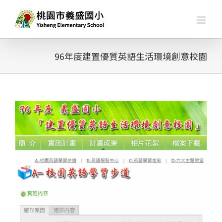
略
過
內
容
96年度建置優質英語生活環境創意校園