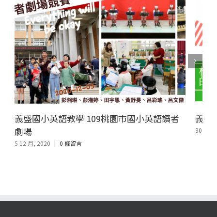
義盛國小英語教學 109桃園市國小英語讀者
義盛
劇場
30 6 月,
5 12 月, 2020
|
0 條留言