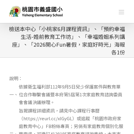
略
過
內
容
檢送本中心「小桃家6月課程資訊」、「預約幸福
生活-婚前教育工作坊」、「幸福婚姻系列講
座」、「2026開心Fun暑假，家庭好時光」海報
各1份
說明：
依據衛生福利部112年9月5日兒少保護案件與教育單
一、
位合作聯繫會議暨本府第5屆第1次家庭教育諮詢委員
會會議決議辦理。
旨揭課程詳細資訊，請見中心課程行事曆
（https://reurl.cc/xlGyGL）或追蹤「桃園市政府家
庭教育中心」FB粉絲專頁；另倘有家庭教育個別化服
二、
務需求，可撥打4128185家庭教育諮詢專線，本市市