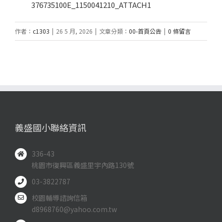
376735100E_1150041210_ATTACH1
作者：
c1303
|
26 5 月, 2026
|
文章分類：
00-首頁公告
|
0 條留言
義盛國小聯絡資訊
336-43
桃園市復興區義盛里宇內路130號
03-3822787
校園輔導諮詢信箱
d8968760@yahoo.com.tw