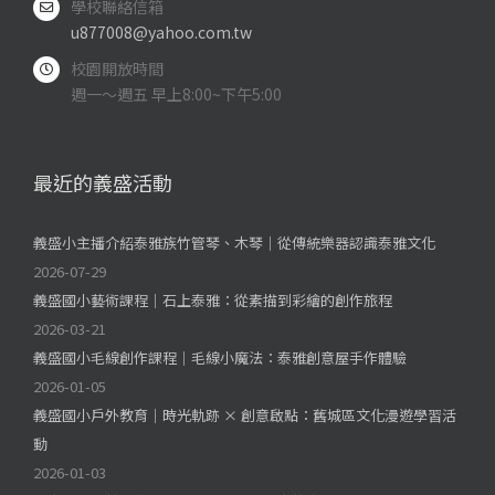
學校聯絡信箱
u877008@yahoo.com.tw
校園開放時間
週一～週五 早上8:00~下午5:00
最近的義盛活動
義盛小主播介紹泰雅族竹管琴、木琴｜從傳統樂器認識泰雅文化
2026-07-29
義盛國小藝術課程｜石上泰雅：從素描到彩繪的創作旅程
2026-03-21
義盛國小毛線創作課程｜毛線小魔法：泰雅創意屋手作體驗
2026-01-05
義盛國小戶外教育｜時光軌跡 × 創意啟點：舊城區文化漫遊學習活
動
2026-01-03