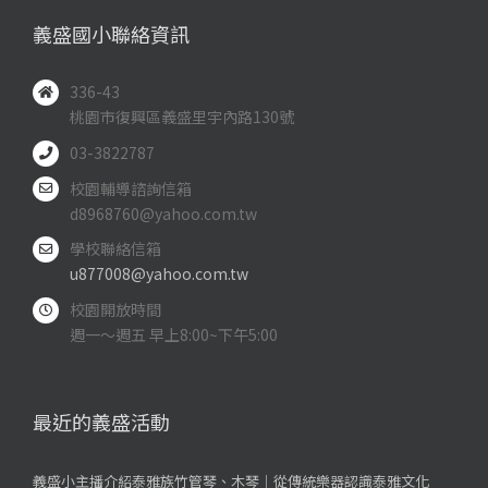
義盛國小聯絡資訊
336-43
桃園市復興區義盛里宇內路130號
03-3822787
校園輔導諮詢信箱
d8968760@yahoo.com.tw
學校聯絡信箱
u877008@yahoo.com.tw
校園開放時間
週一～週五 早上8:00~下午5:00
最近的義盛活動
義盛小主播介紹泰雅族竹管琴、木琴｜從傳統樂器認識泰雅文化