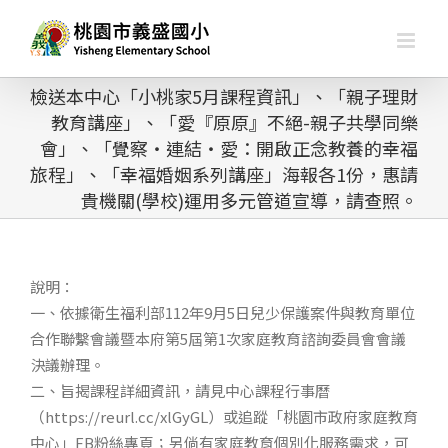
略
過
內
容
檢送本中心「小桃家5月課程資訊」、「親子理財
教育講座」、「愛『原原』不絕-親子共學同樂
會」、「覺察・連結・愛：開啟正念教養的幸福
旅程」、「幸福婚姻系列講座」海報各1份，惠請
貴機關(學校)運用多元管道宣導，請查照。
說明：
一、依據衛生福利部112年9月5日兒少保護案件與教育單位
合作聯繫會議暨本府第5屆第1次家庭教育諮詢委員會會議
決議辦理。
二、旨揭課程詳細資訊，請見中心課程行事曆
（https://reurl.cc/xlGyGL）或追蹤「桃園市政府家庭教育
中心」FB粉絲專頁；另倘有家庭教育個別化服務需求，可