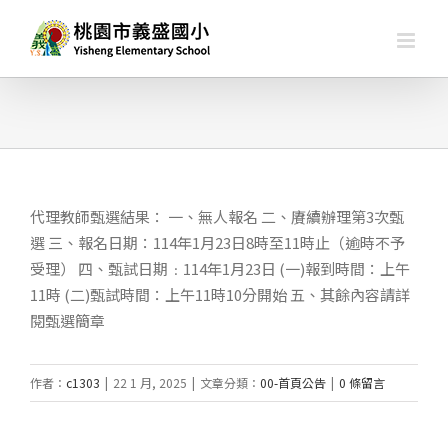
略
過
內
容
代理教師甄選結果： 一、無人報名 二、賡續辦理第3次甄
選 三、報名日期：114年1月23日8時至11時止（逾時不予
受理） 四、甄試日期﹕114年1月23日 (一)報到時間：上午
11時 (二)甄試時間：上午11時10分開始 五、其餘內容請詳
閱甄選簡章
作者：
c1303
|
22 1 月, 2025
|
文章分類：
00-首頁公告
|
0 條留言