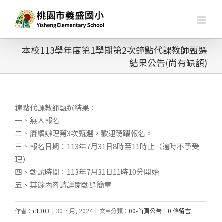
略
過
內
容
本校113學年度第1學期第2次鐘點代課教師甄選
結果公告(尚有缺額)
鐘點代課教師甄選結果：
一、無人報名
二、賡續辦理第3次甄選，歡迎踴躍報名。
三、報名日期：113年7月31日8時至11時止（逾時不予受
理）
四、甄試時間：113年7月31日11時10分開始
五、其餘內容請詳閱甄選簡章
作者：
c1303
|
30 7 月, 2024
|
文章分類：
00-首頁公告
|
0 條留言