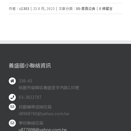
作者：
c1303
|
25 8 月, 2023
|
文章分類：
00-首頁公告
|
0 條留言
義盛國小聯絡資訊
336-43
桃園市復興區義盛里宇內路130號
03-3822787
校園輔導諮詢信箱
d8968760@yahoo.com.tw
學校聯絡信箱
u877008@yahoo.com.tw