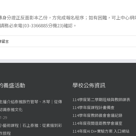
證正反面影本乙份，方完成報名程序；如有困難，可上中心網站(https:/
後請務必來電(03-3366885分機23)確認。
 條留言
的義盛活動
學校公佈資訊
114學度第二學期班級與教師課表
主播介紹泰雅族竹管琴、木琴｜從傳
114學年度課程計畫備查
認識泰雅文化
114學年度教師晨會會議記錄
7-29
114年度夜間遠距教學會議室
小藝術課程｜石上泰雅：從素描到彩
114年度AI Di+實驗方案 入口網站
作旅程