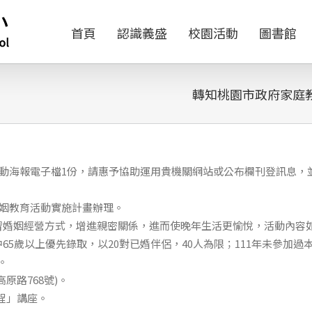
首頁
認識義盛
校園活動
圖書館
轉知桃園市政府家庭教
活動海報電子檔1份，請惠予協助運用貴機關網站或公布欄刊登訊息，
婚姻教育活動實施計畫辦理。
習婚姻經營方式，增進親密關係，進而使晚年生活更愉悅，活動內容
中65歲以上優先錄取，以20對已婚伴侶，40人為限；111年未參加過
。
原路768號)。
旅程」講座。