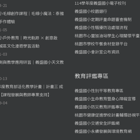
114學年度義盛國小電子校刊
3-21
義盛國小校園銀行
小毛線創作課程｜毛線小魔法：泰雅
義盛國小定期評量命題審查機制
手作體驗
義盛國小性騷擾防治處理流程
1-05
桃園市心靈加油站學生心理關懷平臺
小戶外教育｜時光軌跡 × 創意啟
桃園市學校午餐食材登錄平台
城區文化漫遊學習活動
義盛國小會計室公布資訊
1-03
測與教學應用研習｜義盛國小天文教
教育評鑑專區
0-13
學年度教育部活化教學計畫｜計畫三 成
義盛國小性別平等教育專區
【課程發展與教師專業支持】
義盛國小生命教育暨身心障礙宣導
9-04
義盛國小防災教育評鑑專區
桃園市健康促進學校計畫輔導訪視平
義盛國小交通安全評鑑網
義盛國小永續發展與環境教育網