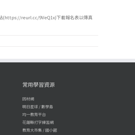
/reurl.cc/9VeQ1x)下載報名表以傳真
常用學習資源
因材網
明日星球 / 數學島
均一教育平台
花蓮縣打字練習網
教育大市集 / 國小館