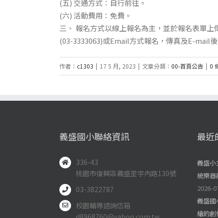
(五) 交通方式：自行前往。
(六) 活動費用：免費。
三、 報名方式以線上報名為主，並於報名表單上傳身分
(03-3333063)或Email方式報名，傳真及E-mail
作者：
c1303
|
17 5 月, 2023
|
文章分類：
00-首頁公告
|
0
義盛國小聯絡資訊
最近
336-43
義盛小
桃園市復興區義盛里宇內路130號
統樂器
2026-0
03-3822787
義盛國
校園輔導諮詢信箱
繪的創
d8968760@yahoo.com.tw