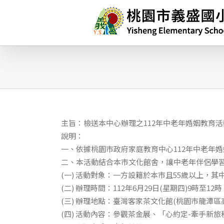
略
過
內
容
主旨：檢送本中心辦理之112年中老年婚姻教育
說明：
一、依據桃園市政府家庭教育中心112年中老年
二、本活動結合本市文化館舍，讓中老年伴侶學
(一) 活動對象：一方設籍於本市且55歲以上，其
(二) 辦理時間：112年6月29日(星期四)9時至12時
(三) 辦理地點：臺灣客家茶文化館(桃園市龍潭區高
(四) 活動內容：參觀茶金展、「心約定-牽手新