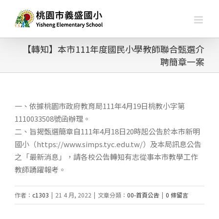
略
過
內
容
【轉知】本市111年度國民小學教師聯合甄選介
聘簡章一案
一、依據桃園市政府教育局111年4月19日桃教小字第
1110033508號函辦理。
二、旨揭甄選簡章自111年4月18日20時起公告於本市新明
國小（https://www.simps.tyc.edu.tw/）及本局訊息公告
之「最新消息」，請各校公告轉知有志從事本市教學工作
教師踴躍報考。
作者：
c1303
|
21 4 月, 2022
|
文章分類：
00-首頁公告
|
0 條留言