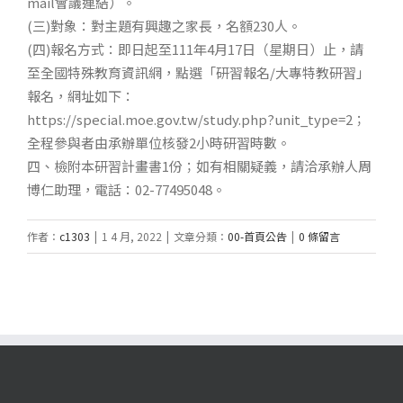
mail會議連結）。
(三)對象：對主題有興趣之家長，名額230人。
(四)報名方式：即日起至111年4月17日（星期日）止，請
至全國特殊教育資訊網，點選「研習報名/大專特教研習」
報名，網址如下：
https://special.moe.gov.tw/study.php?unit_type=2；
全程參與者由承辦單位核發2小時研習時數。
四、檢附本研習計畫書1份；如有相關疑義，請洽承辦人周
博仁助理，電話：02-77495048。
作者：
c1303
|
1 4 月, 2022
|
文章分類：
00-首頁公告
|
0 條留言