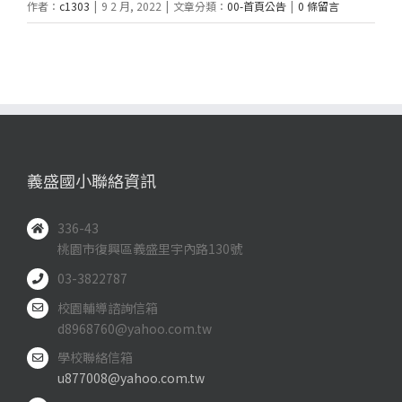
作者：
c1303
|
9 2 月, 2022
|
文章分類：
00-首頁公告
|
0 條留言
義盛國小聯絡資訊
336-43
桃園市復興區義盛里宇內路130號
03-3822787
校園輔導諮詢信箱
d8968760@yahoo.com.tw
學校聯絡信箱
u877008@yahoo.com.tw