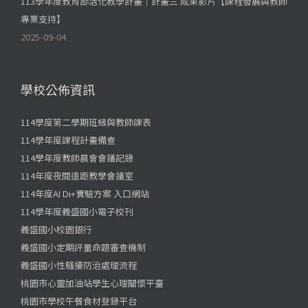
113學年度教育部活化教學計畫｜計畫三 成果影片【課程發展與教師
專業支持】
2025-09-04
學校公佈資訊
114學度第二學期班級與教師課表
114學年度課程計畫備查
114學年度教師晨會會議記錄
114年度夜間遠距教學會議室
114年度AI Di+實驗方案 入口網站
114學年度義盛國小電子校刊
義盛國小校園銀行
義盛國小定期評量命題審查機制
義盛國小性騷擾防治處理流程
桃園市心靈加油站學生心理關懷平臺
桃園市學校午餐食材登錄平台