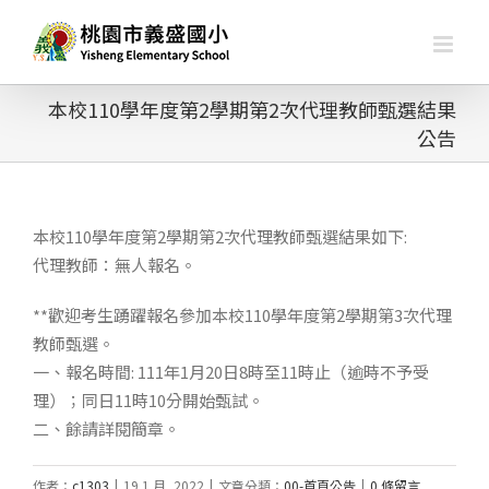
略
過
內
容
本校110學年度第2學期第2次代理教師甄選結果
公告
本校110學年度第2學期第2次代理教師甄選結果如下:
代理教師：無人報名。
**歡迎考生踴躍報名參加本校110學年度第2學期第3次代理
教師甄選。
一、報名時間: 111年1月20日8時至11時止（逾時不予受
理）；同日11時10分開始甄試。
二、餘請詳閱簡章。
作者：
c1303
|
19 1 月, 2022
|
文章分類：
00-首頁公告
|
0 條留言