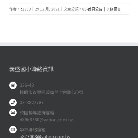
作者：
c1303
|
29 12 月, 2021
|
文章分類：
00-首頁公告
|
0 條留言
義盛國小聯絡資訊
336-43
桃園市復興區義盛里宇內路130號
03-3822787
校園輔導諮詢信箱
d8968760@yahoo.com.tw
學校聯絡信箱
u877008@yahoo.com.tw