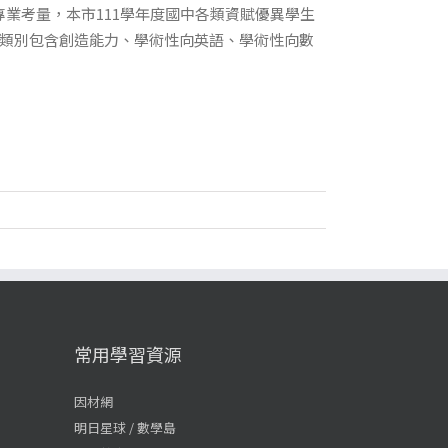
業考量，本市111學年度國中各類資賦優異學生
鑑定類別包含創造能力、學術性向英語、學術性向數
常用學習資源
因材網
明日星球 / 數學島