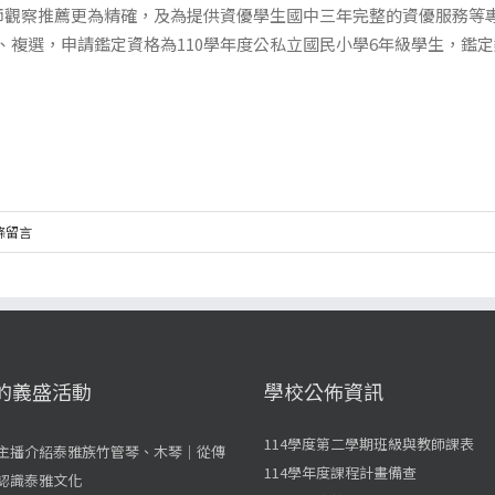
觀察推薦更為精確，及為提供資優學生國中三年完整的資優服務等專
理初、複選，申請鑑定資格為110學年度公私立國民小學6年級學生，
 條留言
的義盛活動
學校公佈資訊
114學度第二學期班級與教師課表
主播介紹泰雅族竹管琴、木琴｜從傳
114學年度課程計畫備查
認識泰雅文化