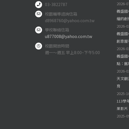
2026-0
03-3822787
義盛國
校園輔導諮詢信箱
繪的創
d8968760@yahoo.com.tw
2026-0
學校聯絡信箱
義盛國
u877008@yahoo.com.tw
創意屋
校園開放時間
2026-0
週一～週五 早上8:00~下午5:00
義盛國
點：舊
2026-0
天文觀
育
2025-1
113
果影片
2025-0