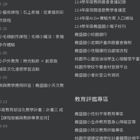
114學年度教師晨會會議記錄
7-29
114年度夜間遠距教學會議室
小藝術課程｜石上泰雅：從素描到彩
114年度AI Di+實驗方案 入口網站
作旅程
114學年度義盛國小電子校刊
3-21
義盛國小校園銀行
小毛線創作課程｜毛線小魔法：泰雅
義盛國小定期評量命題審查機制
手作體驗
義盛國小性騷擾防治處理流程
1-05
桃園市心靈加油站學生心理關懷平臺
小戶外教育｜時光軌跡 × 創意啟
桃園市學校午餐食材登錄平台
城區文化漫遊學習活動
義盛國小會計室公布資訊
1-03
測與教學應用研習｜義盛國小天文教
教育評鑑專區
0-13
學年度教育部活化教學計畫｜計畫三 成
義盛國小性別平等教育專區
【課程發展與教師專業支持】
義盛國小生命教育暨身心障礙宣導
9-04
義盛國小防災教育評鑑專區
桃園市健康促進學校計畫輔導訪視平