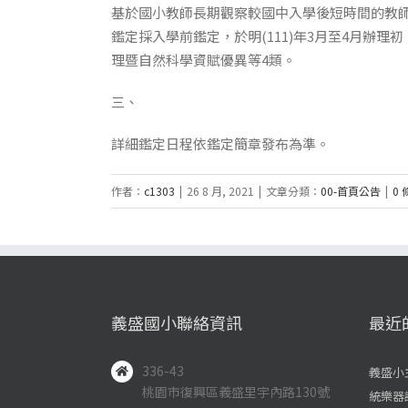
基於國小教師長期觀察較國中入學後短時間的教師
鑑定採入學前鑑定，於明(111)年3月至4月辦
理暨自然科學資賦優異等4類。
三、
詳細鑑定日程依鑑定簡章發布為準。
作者：
c1303
|
26 8 月, 2021
|
文章分類：
00-首頁公告
|
0
義盛國小聯絡資訊
最近
336-43
義盛小
桃園市復興區義盛里宇內路130號
統樂器