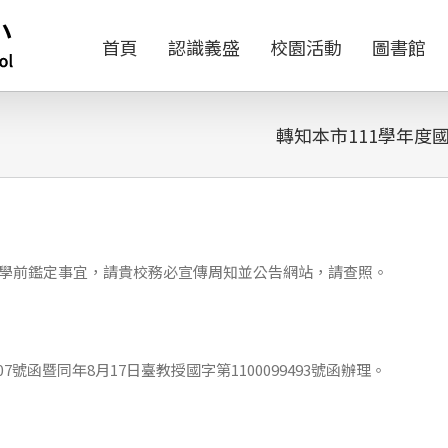
首頁
認識義盛
校園活動
圖書館
轉知本市111學年度
入學前鑑定事宜，請貴校務必宣傳周知並公告網站，請查照。
507號函暨同年8月17日臺教授國字第1100099493號函辦理。