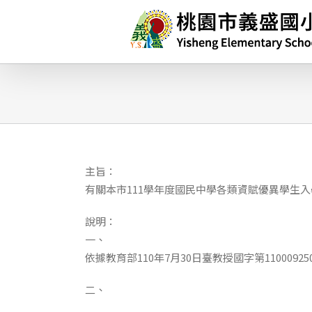
略
過
內
容
主旨：
有關本市111學年度國民中學各類資賦優異學生
說明：
一、
依據教育部110年7月30日臺教授國字第1100092
二、