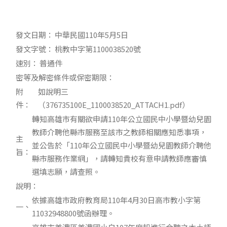
發文日期：
中華民國110年5月5日
發文字號：
桃教中字第1100038520號
速別：
普通件
密等及解密條件或保密期限：
附
如說明三
件：
（376735100E_1100038520_ATTACH1.pdf）
轉知高雄市有關欲申請110年公立國民中小學暨幼兒園
教師介聘他縣市服務至該市之教師相關應知悉事項，
主
並公告於「110年公立國民中小學暨幼兒園教師介聘他
旨：
縣市服務作業網」，請轉知貴校有意申請教師應審慎
選填志願，請查照。
說明：
依據高雄市政府教育局110年4月30日高市教小字第
一、
11032948800號函辦理。