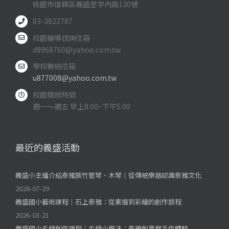
桃園市復興區義盛里宇內路130號
03-3822787
校園輔導諮詢信箱
d8968760@yahoo.com.tw
學校聯絡信箱
u877008@yahoo.com.tw
校園開放時間
週一～週五 早上8:00~下午5:00
最近的義盛活動
義盛小主播介紹泰雅族竹管琴、木琴｜從傳統樂器認識泰雅文化
2026-07-29
義盛國小藝術課程｜石上泰雅：從素描到彩繪的創作旅程
2026-03-21
義盛國小毛線創作課程｜毛線小魔法：泰雅創意屋手作體驗