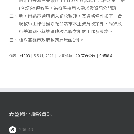
高雄市美濃區美濃國小自107年度起進行合聘之本土語
(客語)巡迴教學，為符學校用人需求及資訊公開透
二、
明，他縣市選填調入該校教師，其資格條件如下：合
聘教師工作任務除配合該市本土教育政策外，尚須執
行美濃國小與該區他校合聘之相關工作及義務。
三、
檢附高雄市政府教育局原函1份。
作者：
c1303
|
5 5 月, 2021
|
文章分類：
00-首頁公告
|
0 條留言
義盛國小聯絡資訊
336-43