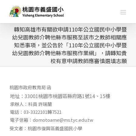
略
過
內
容
轉知高雄市有關欲申請110年公立國民中小學暨
幼兒園教師介聘他縣市服務至該市之教師相關應
知悉事項，並公告於「110年公立國民中小學暨
幼兒園教師介聘他縣市服務作業網」，請轉知貴
校有意申請教師應審慎選填志願
桃園市政府教育局 函
地址：33001桃園市桃園區縣府路1號14、15樓
承辦人：科員 許瑞蘭
電話：03-3322101轉7521
電子信箱：domotoame@ms.tyc.edu.tw
受文者：桃園市復興區義盛國民小學