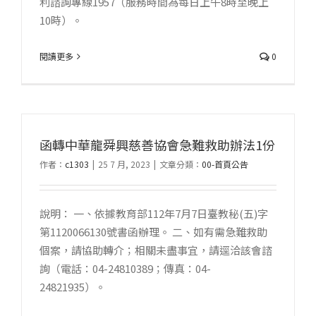
利諮詢專線1957（服務時間為每日上午8時至晚上
10時）。
閱讀更多
0
函轉中華龍舜興慈善協會急難救助辦法1份
作者：
c1303
|
25 7 月, 2023
|
文章分類：
00-首頁公告
說明： 一、依據教育部112年7月7日臺教秘(五)字
第1120066130號書函辦理。 二、如有需急難救助
個案，請協助轉介；相關未盡事宜，請逕洽該會諮
詢（電話：04-24810389；傳真：04-
24821935）。