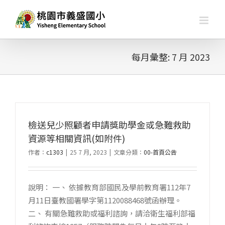
略
過
內
容
每月彙整:
7 月 2023
檢送兒少照顧者申請獎助學金或急難救助
資源等相關資訊(如附件)
作者：
c1303
|
25 7 月, 2023
|
文章分類：
00-首頁公告
說明： 一、 依據教育部國民及學前教育署112年7
月11日臺教國署學字第1120088468號函辦理。
二、 有關急難救助或福利諮詢，請洽衛生福利部福