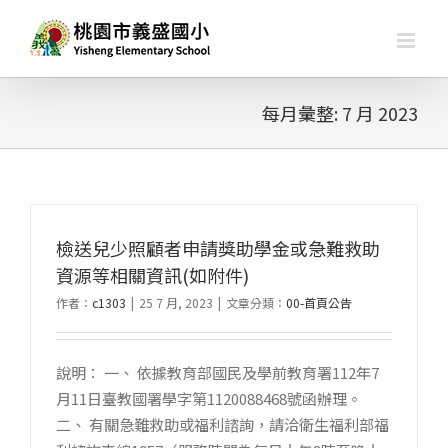
略
過
內
容
每月彙整:
7 月 2023
檢送兒少照顧者申請獎助學金或急難救助
資源等相關資訊(如附件)
作者：
c1303
|
25 7 月, 2023
|
文章分類：
00-首頁公告
說明： 一、 依據教育部國民及學前教育署112年7
月11日臺教國署學字第1120088468號函辦理。
二、 有關急難救助或福利諮詢，請洽衛生福利部福