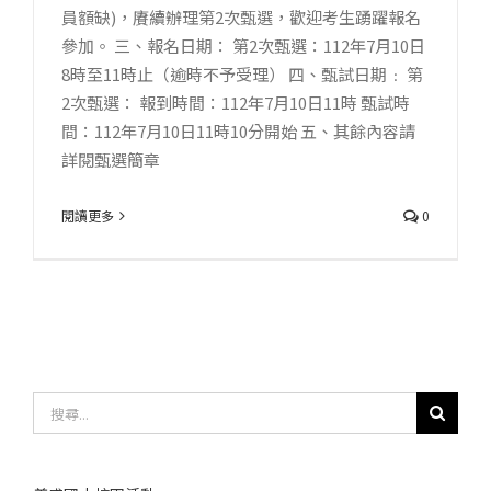
員額缺)，賡續辦理第2次甄選，歡迎考生踴躍報名
參加。 三、報名日期： 第2次甄選：112年7月10日
8時至11時止（逾時不予受理） 四、甄試日期﹕ 第
2次甄選： 報到時間：112年7月10日11時 甄試時
間：112年7月10日11時10分開始 五、其餘內容請
詳閱甄選簡章
閱讀更多
0
搜
尋
結
果：