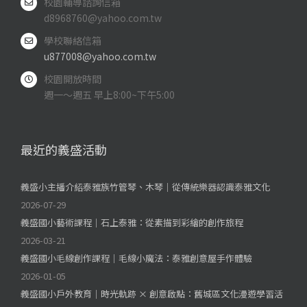
校園輔導諮詢信箱
d8968760@yahoo.com.tw
學校聯絡信箱
u877008@yahoo.com.tw
校園開放時間
週一～週五 早上8:00~下午5:00
最近的義盛活動
義盛小主播介紹泰雅族竹管琴、木琴｜從傳統樂器認識泰雅文化
2026-07-29
義盛國小藝術課程｜石上泰雅：從素描到彩繪的創作旅程
2026-03-21
義盛國小毛線創作課程｜毛線小魔法：泰雅創意屋手作體驗
2026-01-05
義盛國小戶外教育｜時光軌跡 × 創意啟點：舊城區文化漫遊學習活