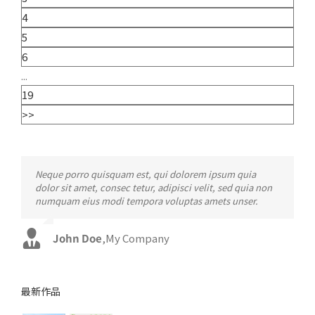
4
5
6
...
19
>>
Neque porro quisquam est, qui dolorem ipsum quia
Aliquam erat volutpat. Quisque at est id ligula facilisis
dolor sit amet, consec tetur, adipisci velit, sed quia non
laoreet eget pulvinar nibh. Suspendisse at ultrices dui.
numquam eius modi tempora voluptas amets unser.
Curabitur ac felis arcu sadips ipsums fugiats nemis.
John Doe
Luke Beck
,
My Company
,
Theme Fusion
最新作品