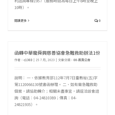
利諮詢專線1957（服務時間為每日上午8時至晚上
10時）。
閱讀更多
0
函轉中華龍舜興慈善協會急難救助辦法1份
作者：
c1303
|
25 7 月, 2023
|
文章分類：
00-首頁公告
說明： 一、依據教育部112年7月7日臺教秘(五)字
第1120066130號書函辦理。 二、如有需急難救助
個案，請協助轉介；相關未盡事宜，請逕洽該會諮
詢（電話：04-24810389；傳真：04-
24821935）。