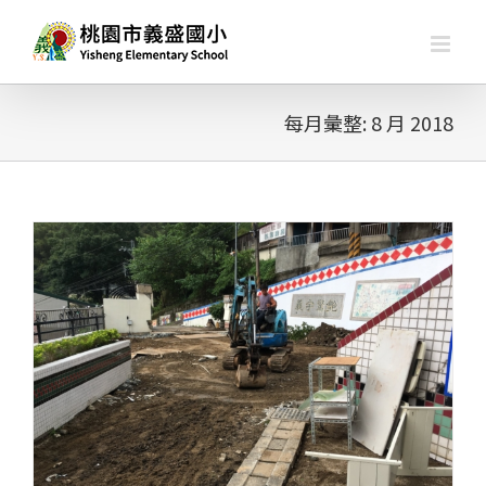
略
過
內
容
每月彙整:
8 月 2018