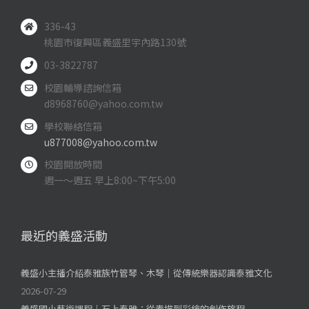
336-43
桃園市復興區義盛里宇內路130號
03-3822787
校園輔導諮詢信箱
d8968760@yahoo.com.tw
學校聯絡信箱
u877008@yahoo.com.tw
校園開放時間
週一～週五 早上8:00~下午5:00
最近的義盛活動
義盛小主播介紹泰雅族竹管琴、木琴｜從傳統樂器認識泰雅文化
2026-07-29
義盛國小藝術課程｜石上泰雅：從素描到彩繪的創作旅程