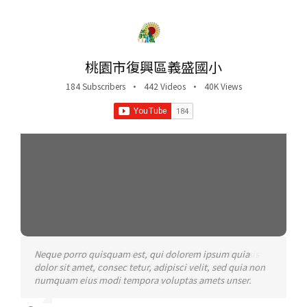
桃園市復興區義盛國小
184 Subscribers
•
442 Videos
•
40K Views
Neque porro quisquam est, qui dolorem ipsum quia
Aliquam erat volutpat. Quisque at est id ligula facilisis
dolor sit amet, consec tetur, adipisci velit, sed quia non
laoreet eget pulvinar nibh. Suspendisse at ultrices dui.
numquam eius modi tempora voluptas amets unser.
Curabitur ac felis arcu sadips ipsums fugiats nemis.