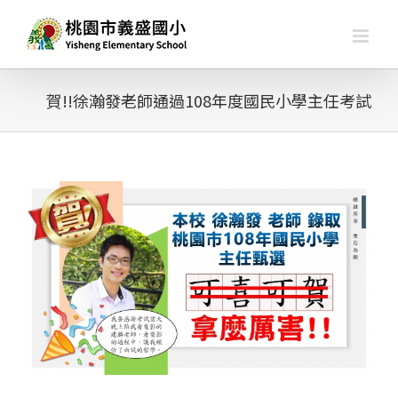
略
過
內
容
賀!!徐瀚發老師通過108年度國民小學主任考試
查
看
大
圖