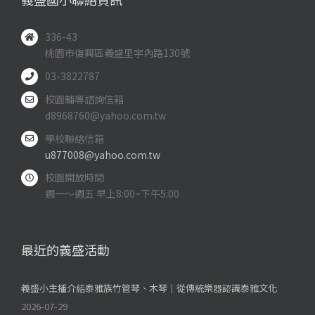
336-43
桃園市復興區義盛里宇內路130號
03-3822787
校園輔導諮詢信箱
d8968760@yahoo.com.tw
學校聯絡信箱
u877008@yahoo.com.tw
校園開放時間
週一～週五 早上8:00~下午5:00
最近的義盛活動
義盛小主播介紹泰雅族竹管琴、木琴｜從傳統樂器認識泰雅文化
2026-07-29