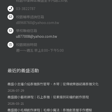
桃園市復興區義盛里宇內路130號
03-3822787
校園輔導諮詢信箱
d8968760@yahoo.com.tw
學校聯絡信箱
u877008@yahoo.com.tw
校園開放時間
週一～週五 早上8:00~下午5:00
最近的義盛活動
義盛小主播介紹泰雅族竹管琴、木琴｜從傳統樂器認識泰雅文化
2026-07-29
義盛國小藝術課程｜石上泰雅：從素描到彩繪的創作旅程
2026-03-21
義盛國小毛線創作課程｜毛線小魔法：泰雅創意屋手作體驗