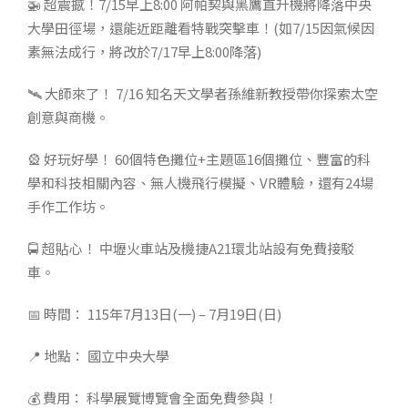
🚁 超震撼！7/15早上8:00 阿帕契與黑鷹直升機將降落中央
大學田徑場，還能近距離看特戰突擊車！(如7/15因氣候因
素無法成行，將改於7/17早上8:00降落)
🛰️ 大師來了！ 7/16 知名天文學者孫維新教授帶你探索太空
創意與商機。
🎡 好玩好學！ 60個特色攤位+主題區16個攤位、豐富的科
學和科技相關內容、無人機飛行模擬、VR體驗，還有24場
手作工作坊。
🚍 超貼心！ 中壢火車站及機捷A21環北站設有免費接駁
車。
📅 時間： 115年7月13日(一) – 7月19日(日)
📍 地點： 國立中央大學
💰 費用： 科學展覽博覽會全面免費參與！