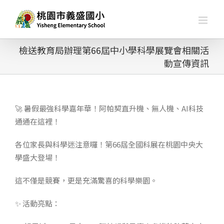
略
過
內
容
檢送教育局辦理第66屆中小學科學展覽會相關活
動宣傳資訊
🚀 暑假最強科學嘉年華！阿帕契直升機、無人機、AI科技
通通在這裡！
各位家長與科學迷注意囉！第66屆全國科展在桃園中央大
學盛大登場！
這不僅是競賽，更是充滿驚喜的科學樂園。
✨ 活動亮點：